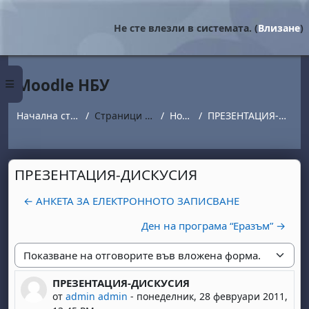
Прескочи на основното съдържание
Не сте влезли в системата. (
Влизане
)
Moodle НБУ
Страничен панел
Начална страница
Страници от сайта
Новини
ПРЕЗЕНТАЦИЯ-ДИСКУСИЯ
ПРЕЗЕНТАЦИЯ-ДИСКУСИЯ
← АНКЕТА ЗА ЕЛЕКТРОННОТО ЗАПИСВАНЕ
Ден на програма “Eразъм” →
Начин на показване
ПРЕЗЕНТАЦИЯ-ДИСКУСИЯ
Number of replies: 0
от
admin admin
-
понеделник, 28 февруари 2011,