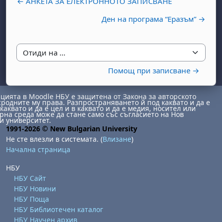
← АНКЕТА ЗА ЕЛЕКТРОННОТО ЗАПИСВАНЕ
Ден на програма “Eразъм” →
Отиди на ...
Помощ при записване →
бота, 1 август
я, неделя, 2 август
ията в Moodle НБУ е защитена от Закона за авторското
сродните му права. Разпространяването й под каквато и да е
 6 август
 7 август
бота, 8 август
я, неделя, 9 август
каквато и да е цел и в каквато и да е медия, носител или
на среда може да стане само със съгласието на Нов
ст
 13 август
 14 август
бота, 15 август
я, неделя, 16 август
и университет.
1991-2026 © New Bulgarian University
ст
 20 август
 21 август
бота, 22 август
я, неделя, 23 август
Не сте влезли в системата. (
Влизане
)
Начална страница
ст
 27 август
 28 август
бота, 29 август
я, неделя, 30 август
НБУ
НБУ Сайт
НБУ Новини
НБУ Поща
НБУ Библиотечен каталог
НБУ Научен архив