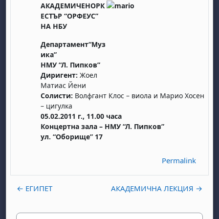
АКАДЕМИЧЕНОРК
ЕСТЪР “ОРФЕУС”
НА НБУ
Департамент“Муз
ика”
НМУ “Л. Пипков”
Диригент:
Жоел
Матиас Йени
Солисти:
Волфгант Клос – виола и Марио Хосен
– цигулка
05.02.2011 г., 11.00 часа
Концертна зала – НМУ “Л. Пипков”
ул. “Оборище” 17
Permalink
← ЕГИПЕТ
АКАДЕМИЧНА ЛЕКЦИЯ →