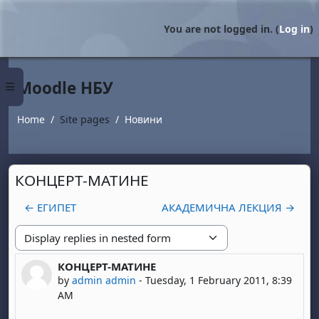
Skip to main content
You are not logged in. (
Log in
)
Moodle НБУ
Side panel
Home
Site pages
Новини
КОНЦЕРТ-МАТИНЕ
← ЕГИПЕТ
АКАДЕМИЧНА ЛЕКЦИЯ →
Display mode
КОНЦЕРТ-МАТИНЕ
Number of replies: 0
by
admin admin
-
Tuesday, 1 February 2011, 8:39
AM