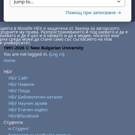
Jump to...
Помощ при записване →
ията в Moodle НБУ е защитена от Закона за авторското
сродните му права. Разпространяването й под каквато и да е
каквато и да е цел и в каквато и да е медия, носител или
на среда може да стане само със съгласието на Нов
и университет.
1991-2026 © New Bulgarian University
You are not logged in. (
Log in
)
day, 1 August
unday, 2 August
Home
st
gust
August
day, 8 August
unday, 9 August
НБУ
НБУ Сайт
ust
ugust
 August
day, 15 August
Sunday, 16 August
НБУ Новини
ust
ugust
 August
day, 22 August
Sunday, 23 August
НБУ Поща
НБУ Библиотечен каталог
ust
ugust
 August
day, 29 August
Sunday, 30 August
НБУ Научен архив
НБУ Етичен кодекс
НБУ@facebook
Студенти
е-Студент
Календар за учебната година