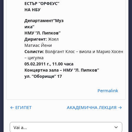
ЕСТЪР “ОРФЕУС”
НА НБУ
Департамент“Муз
ика”
НМУ “Л. Пипков”
Диригент:
Жоел
Матиас Йени
Солисти:
Волфгант Клос – виола и Марио Хосен
– цигулка
05.02.2011 г., 11.00 часа
Концертна зала – НМУ “Л. Пипков”
ул. “Оборище” 17
Permalink
← ЕГИПЕТ
АКАДЕМИЧНА ЛЕКЦИЯ →
Vai a...