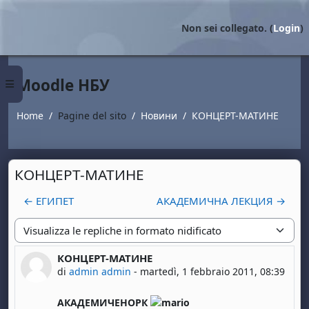
Vai al contenuto principale
Non sei collegato. (
Login
)
Moodle НБУ
Pannello laterale
Home
Pagine del sito
Новини
КОНЦЕРТ-МАТИНЕ
КОНЦЕРТ-МАТИНЕ
← ЕГИПЕТ
АКАДЕМИЧНА ЛЕКЦИЯ →
Modalità visualizzazione
КОНЦЕРТ-МАТИНЕ
Numero di risposte: 0
di
admin admin
-
martedì, 1 febbraio 2011, 08:39
АКАДЕМИЧЕНОРК