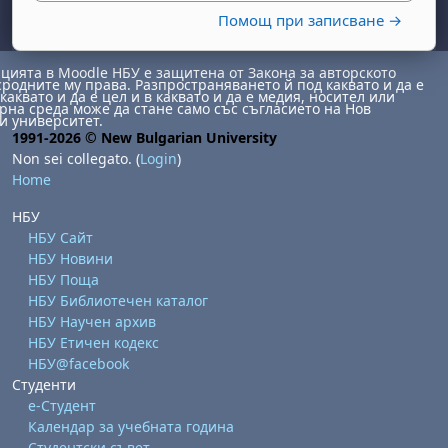
Помощ при записване →
ията в Moodle НБУ е защитена от Закона за авторското
сродните му права. Разпространяването й под каквато и да е
каквато и да е цел и в каквато и да е медия, носител или
на среда може да стане само със съгласието на Нов
и университет.
1991-2026 © New Bulgarian University
Non sei collegato. (
Login
)
Home
abato 1 agosto
to, domenica 2 agosto
НБУ
osto
agosto
dì 7 agosto
abato 8 agosto
to, domenica 9 agosto
НБУ Сайт
НБУ Новини
gosto
 agosto
dì 14 agosto
abato 15 agosto
to, domenica 16 agosto
НБУ Поща
gosto
 agosto
dì 21 agosto
abato 22 agosto
to, domenica 23 agosto
НБУ Библиотечен каталог
НБУ Научен архив
gosto
 agosto
dì 28 agosto
abato 29 agosto
to, domenica 30 agosto
НБУ Етичен кодекс
НБУ@facebook
Студенти
е-Студент
Календар за учебната година
Студентски съвет