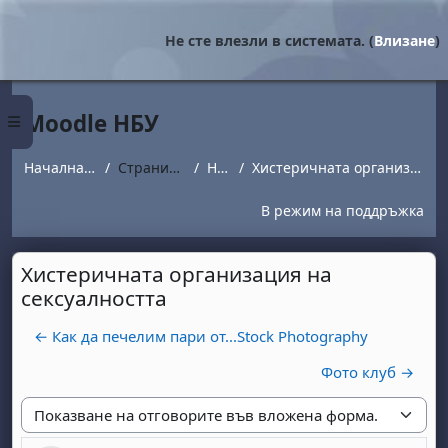
Прескочи на основното съдържание
Не сте влезли в системата. (
Влизане
)
Moodle НБУ
Страничен панел
Начална страница
Страници от сайта
Новини
Хистеричната организация на сексуалността
В режим на поддръжка
Хистеричната организация на
сексуалността
← Как да печелим пари от...Stock Photography
Фото клуб →
Начин на показване