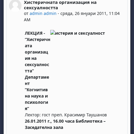
Хистеричната организация на
Number of replies: 0
сексуалността
от
admin admin
-
сряда, 26 януари 2011, 11:04
AM
ЛЕКЦИЯ -
“Хистеричн
ата
организац
ия на
сексуалнос
тта”
Департаме
нт
“Когнитив
на наука и
психологи
я”
Лектор: гост преп. Красимир Таушанов
26.01.2011 г., 16.00 часа
Библиотека –
Заседателна зала