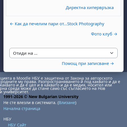
Директна хипервръзка
← Как да печелим пари от...Stock Photography
Фото клуб →
бота, 1 август
я, неделя, 2 август
Отиди на ...
 6 август
 7 август
бота, 8 август
я, неделя, 9 август
Помощ при записване →
ст
 13 август
 14 август
бота, 15 август
я, неделя, 16 август
ст
 20 август
 21 август
бота, 22 август
я, неделя, 23 август
ията в Moodle НБУ е защитена от Закона за авторското
сродните му права. Разпространяването й под каквато и да е
каквато и да е цел и в каквато и да е медия, носител или
ст
 27 август
 28 август
бота, 29 август
я, неделя, 30 август
на среда може да стане само със съгласието на Нов
и университет.
1991-2026 © New Bulgarian University
Не сте влезли в системата. (
Влизане
)
Начална страница
НБУ
НБУ Сайт