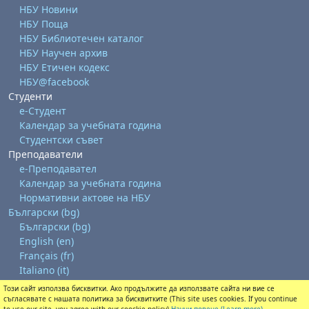
НБУ Новини
НБУ Поща
НБУ Библиотечен каталог
НБУ Научен архив
НБУ Етичен кодекс
НБУ@facebook
Студенти
е-Студент
Календар за учебната година
Студентски съвет
Преподаватели
е-Преподавател
Календар за учебната година
Нормативни актове на НБУ
Български ‎(bg)‎
Български ‎(bg)‎
English ‎(en)‎
Français ‎(fr)‎
Italiano ‎(it)‎
Този сайт използва бисквитки. Ако продължите да използвате сайта ни вие се
Изтегляне на мобилно приложение
съгласявате с нашата политика за бисквитките (This site uses cookies. If you continue