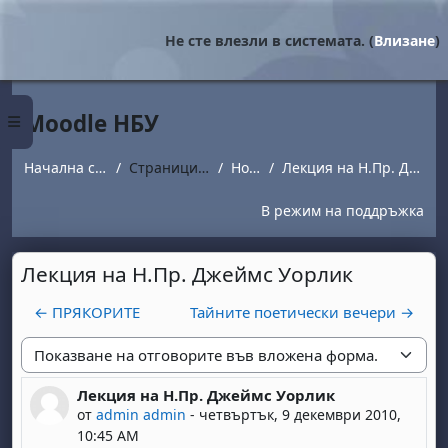
Прескочи на основното съдържание
Не сте влезли в системата. (
Влизане
)
Moodle НБУ
Страничен панел
Начална страница
Страници от сайта
Новини
Лекция на Н.Пр. Джеймс Уорлик
В режим на поддръжка
Лекция на Н.Пр. Джеймс Уорлик
← ПРЯКОРИТЕ
Тайните поетически вечери →
Начин на показване
Лекция на Н.Пр. Джеймс Уорлик
Number of replies: 0
от
admin admin
-
четвъртък, 9 декември 2010,
10:45 AM