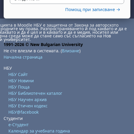
Отиди на ...
Помощ при записване →
ията в Moodle НБУ е защитена от Закона за авторското
сродните му права. Разпространяването й под каквато и да е
каквато и да е цел и в каквато и да е медия, носител или
на среда може да стане само със съгласието на Нов
и университет.
1991-2026 © New Bulgarian University
Не сте влезли в системата. (
Влизане
)
бота, 1 август
я, неделя, 2 август
Начална страница
 6 август
 7 август
бота, 8 август
я, неделя, 9 август
НБУ
ст
 13 август
 14 август
бота, 15 август
я, неделя, 16 август
НБУ Сайт
НБУ Новини
ст
 20 август
 21 август
бота, 22 август
я, неделя, 23 август
НБУ Поща
ст
 27 август
 28 август
бота, 29 август
я, неделя, 30 август
НБУ Библиотечен каталог
НБУ Научен архив
НБУ Етичен кодекс
НБУ@facebook
Студенти
е-Студент
Календар за учебната година