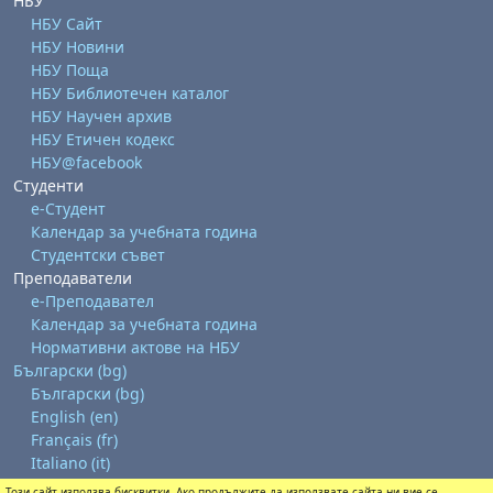
НБУ
НБУ Сайт
НБУ Новини
НБУ Поща
НБУ Библиотечен каталог
НБУ Научен архив
НБУ Етичен кодекс
НБУ@facebook
Студенти
е-Студент
Календар за учебната година
Студентски съвет
Преподаватели
е-Преподавател
Календар за учебната година
Нормативни актове на НБУ
Български ‎(bg)‎
Български ‎(bg)‎
English ‎(en)‎
Français ‎(fr)‎
Italiano ‎(it)‎
Този сайт използва бисквитки. Ако продължите да използвате сайта ни вие се