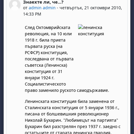
Знаехте ли, че...?
Number of replies: 0
от
admin admin
-
четвъртък, 21 октомври 2010,
14:33 PM
След Октомврийската
революция, на 10 юли
1918 г. била приета
първата руска (на
РСФСР) конституция,
последвана от първата
съветска (Ленинска)
конституция от 31
януари 1924 г.
Социалистическото
право заменило руското самодържавие.
Ленинската конституция била заменена от
Сталинската конституция от 5 януари 1936 г.,
писана от болшевишкия революционер
Николай Бухарин. "Любимецът на партията"
Бухарин бил разстрелян през 1937 г. заедно с
остатъците от старата ленинска гвардия,