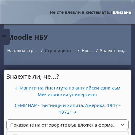
Прескочи на основното съдържание
Не сте влезли в системата. (
Влизане
)
Moodle НБУ
Страничен панел
Начална страница
Страници от сайта
Новини
Знаехте ли, че...?
Знаехте ли, че...?
← Изпити на Института по английски език към
Мичиганския университет
СЕМИНАР - “Битници и хипита. Америка, 1947 -
1972” →
Начин на показване