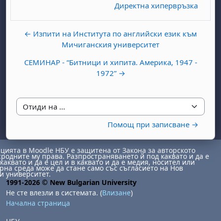
Директна хипервръзка
← Изпити на Института по английски език към
Мичиганския университет
СЕМИНАР - “Битници и хипита. Америка, 1947 -
1972” →
Отиди на ...
Помощ при записване →
ията в Moodle НБУ е защитена от Закона за авторското
сродните му права. Разпространяването й под каквато и да е
каквато и да е цел и в каквато и да е медия, носител или
на среда може да стане само със съгласието на Нов
и университет.
1991-2026 © New Bulgarian University
Не сте влезли в системата. (
Влизане
)
Начална страница