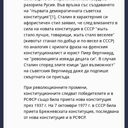
разорила Русия. Във връзка със създаването
на "първата демократичната съветска
конституция"[1], Сталин в характерния си
афористичен стил заявил, че след влизането в
сила на новата конституция в СССР "жыть
стало лучше, товарищи, жыть стало веселее"
(животът станал по-добър и по-весел в СССР)
по аналогия с крилата фраза на френския
бота, 1 август
я, неделя, 2 август
конституционалист и юрист Пиер Вергниауд,
че "революцията изяжда децата си". В случая
 6 август
 7 август
бота, 8 август
я, неделя, 9 август
Сталин според злите езици "дал възможност"
ст
 13 август
 14 август
бота, 15 август
я, неделя, 16 август
на съветския Вергниауд даже да подпише
смъртната си присъда.
ст
 20 август
 21 август
бота, 22 август
я, неделя, 23 август
При революционните промени,
ст
 27 август
 28 август
бота, 29 август
я, неделя, 30 август
конституционните следват победителите и в
РСФСР също била приета нова конституция
през 1937 г. На 7 октомври 1977 г. в СССР била
приета Брежневската конституция, последвана
от нова конституция и в РСФСР.