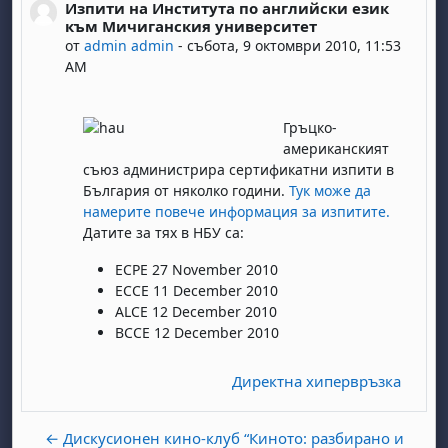
Изпити на Института по английски език
Number of replies: 0
към Мичиганския университет
от
admin admin
-
събота, 9 октомври 2010, 11:53
AM
Гръцко-
американският
съюз администрира сертификатни изпити в
България от няколко години.
Тук може да
намерите повече информация за изпитите.
Датите за тях в НБУ са:
ECPE 27 November 2010
ECCE 11 December 2010
ALCE 12 December 2010
BCCE 12 December 2010
Директна хипервръзка
← Дискусионен кино-клуб “Киното: разбирано и