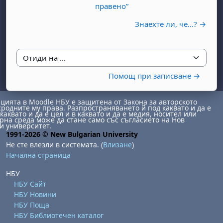
правено”
Знаехте ли, че...? →
Отиди на ...
Помощ при записване →
бота, 1 август
я, неделя, 2 август
ията в Moodle НБУ е защитена от Закона за авторското
 6 август
 7 август
бота, 8 август
я, неделя, 9 август
сродните му права. Разпространяването й под каквато и да е
каквато и да е цел и в каквато и да е медия, носител или
на среда може да стане само със съгласието на Нов
ст
 13 август
 14 август
бота, 15 август
я, неделя, 16 август
и университет.
1991-2026 © New Bulgarian University
ст
 20 август
 21 август
бота, 22 август
я, неделя, 23 август
Не сте влезли в системата. (
Влизане
)
ст
 27 август
 28 август
бота, 29 август
я, неделя, 30 август
Начална страница
НБУ
НБУ Сайт
НБУ Новини
НБУ Поща
НБУ Библиотечен каталог