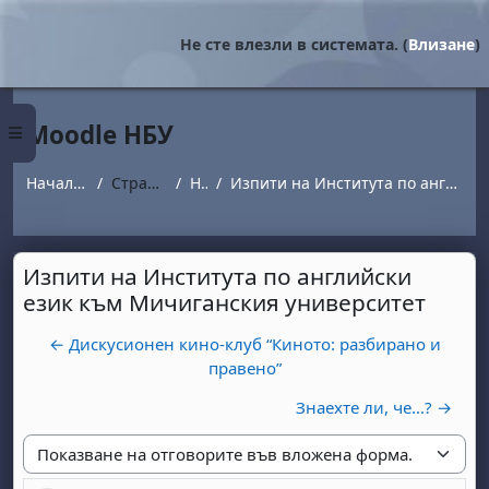
Прескочи на основното съдържание
Не сте влезли в системата. (
Влизане
)
Moodle НБУ
Страничен панел
Начална страница
Страници от сайта
Новини
Изпити на Института по английски език към Мичиганския университет
Изпити на Института по английски
език към Мичиганския университет
← Дискусионен кино-клуб “Киното: разбирано и
правено”
Знаехте ли, че...? →
Начин на показване