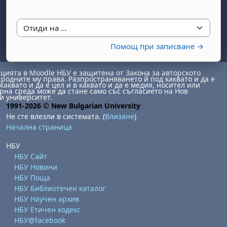
Отиди на ...
Помощ при записване →
ията в Moodle НБУ е защитена от Закона за авторското
сродните му права. Разпространяването й под каквато и да е
каквато и да е цел и в каквато и да е медия, носител или
бота, 1 август
я, неделя, 2 август
на среда може да стане само със съгласието на Нов
и университет.
 6 август
 7 август
бота, 8 август
я, неделя, 9 август
1991-2026 © New Bulgarian University
Не сте влезли в системата. (
Влизане
)
ст
 13 август
 14 август
бота, 15 август
я, неделя, 16 август
Начална страница
ст
 20 август
 21 август
бота, 22 август
я, неделя, 23 август
НБУ
ст
 27 август
 28 август
бота, 29 август
я, неделя, 30 август
НБУ Сайт
НБУ Новини
НБУ Поща
НБУ Библиотечен каталог
НБУ Научен архив
НБУ Етичен кодекс
НБУ@facebook