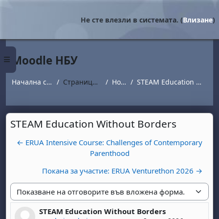
Прескочи на основното съдържание
Не сте влезли в системата. (
Влизане
)
Moodle НБУ
Страничен панел
Начална страница
Страници от сайта
Новини
STEAM Education Without Borders
STEAM Education Without Borders
← ERUA Intensive Course: Challenges of Contemporary
Parenthood
Покана за участие: ERUA Venturethon 2026 →
Начин на показване
STEAM Education Without Borders
Number of replies: 0