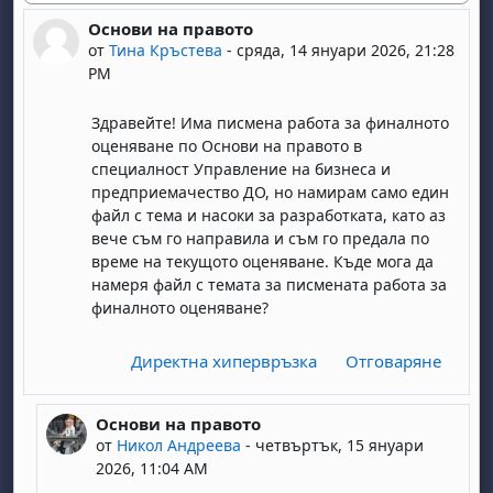
Основи на правото
Number of replies: 1
от
Тина Кръстева
-
сряда, 14 януари 2026, 21:28
PM
Здравейте! Има писмена работа за финалното
оценяване по Основи на правото в
специалност Управление на бизнеса и
предприемачество ДО, но намирам само един
файл с тема и насоки за разработката, като аз
вече съм го направила и съм го предала по
време на текущото оценяване. Къде мога да
намеря файл с темата за писмената работа за
финалното оценяване?
Директна хипервръзка
Отговаряне
Основи на правото
In reply to Тина Кръстева
от
Никол Андреева
-
четвъртък, 15 януари
2026, 11:04 AM