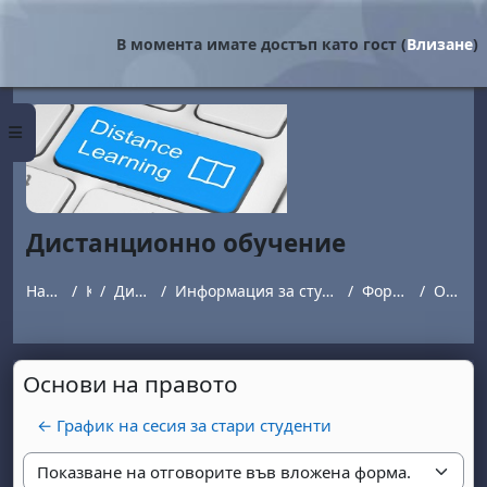
Прескочи на основното съдържание
В момента имате достъп като гост (
Влизане
)
Страничен панел
Дистанционно обучение
Начална страница
Курсове
Дистанционно обучение
Информация за студенти обучаващи се в програми с дистанционна форма на обучение.
Форум за въпроси и отговори
Основи на правото
Основи на правото
← График на сесия за стари студенти
Начин на показване