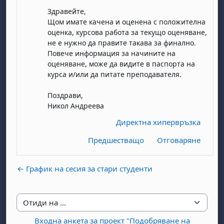
Здравейте,
Щом имате качена и оценена с положителна
оценка, курсова работа за текущо оценяване,
не е нужно да правите такава за финално.
Повече информация за начините на
оценяване, може да видите в паспорта на
курса и/или да питате преподавателя.
бота, 1 август
я, неделя, 2 август
Поздрави,
 6 август
 7 август
бота, 8 август
я, неделя, 9 август
Никол Андреева
ст
 13 август
 14 август
бота, 15 август
я, неделя, 16 август
Директна хипервръзка
ст
 20 август
 21 август
бота, 22 август
я, неделя, 23 август
Предшестващо
Отговаряне
ст
 27 август
 28 август
бота, 29 август
я, неделя, 30 август
← График на сесия за стари студенти
Отиди на ...
Входна анкета за проект "Подобряване на