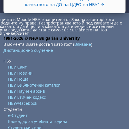
качеството на ДО на ЦДЕО на НБУ" →
ията в Moodle НБУ е защитена от Закона за авторското
сродните му права. Разпространяването й под каквато и да е
каквато и да е цел и в каквато и да е медия, носител или
на среда може да стане само със съгласието на Нов
и университет.
1991-2026 © New Bulgarian University
В момента имате достъп като гост (
Влизане
)
Дистанционно обучение
НБУ
НБУ Сайт
НБУ Новини
НБУ Поща
НБУ Библиотечен каталог
НБУ Научен архив
НБУ Етичен кодекс
НБУ@facebook
Студенти
е-Студент
Календар за учебната година
Студентски съвет