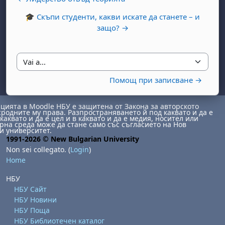
🎓 Скъпи студенти, какви искате да станете – и
защо? →
Vai a...
Помощ при записване →
ията в Moodle НБУ е защитена от Закона за авторското
сродните му права. Разпространяването й под каквато и да е
каквато и да е цел и в каквато и да е медия, носител или
на среда може да стане само със съгласието на Нов
и университет.
1991-2026 © New Bulgarian University
Non sei collegato. (
Login
)
Home
НБУ
НБУ Сайт
НБУ Новини
НБУ Поща
НБУ Библиотечен каталог