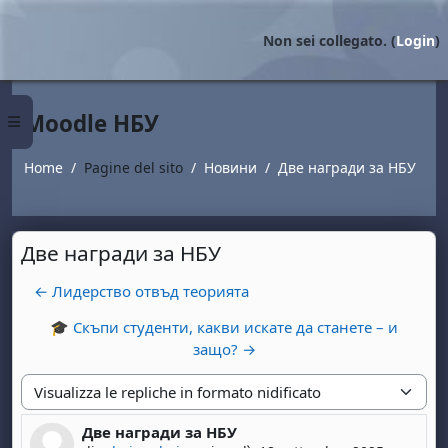
Vai al contenuto principale
Non sei collegato. (
Login
)
Moodle НБУ
Pannello laterale
Home
Pagine del sito
Новини
Две награди за НБУ
Две награди за НБУ
← Лидерство отвъд теорията
🎓 Скъпи студенти, какви искате да станете – и
защо? →
Modalità visualizzazione
Две награди за НБУ
Numero di risposte: 0