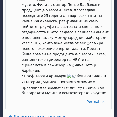
журито. Филмът, с автор Петър Барбалов и
продуцент д-р Георги Текев, проследява
последните 25 години от творческия път на
Райна Кабаиванска, разкривайки не само
нейните триумфи на световната сцена, но и
отдадеността ѝ като педагог. Специален акцент
е поставен върху Международния майсторски
клас с НБУ, който вече четвърт век формира
новото поколение оперни таланти. Призът
abato 1 agosto
to, domenica 2 agosto
беше връчен на продуцента д-р Георги Текев,
изпълнителен директор на НБУ, и на
osto
agosto
dì 7 agosto
abato 8 agosto
to, domenica 9 agosto
сценариста и режисьор на филма Петър
gosto
 agosto
dì 14 agosto
abato 15 agosto
to, domenica 16 agosto
Барбалов.
• Проф. Георги Арнаудов
беше отличен в
gosto
 agosto
dì 21 agosto
abato 22 agosto
to, domenica 23 agosto
категория „Музика“. Неговото отличие е
gosto
 agosto
dì 28 agosto
abato 29 agosto
to, domenica 30 agosto
признание за изключителния му принос към
българската музика и композиторско изкуство.
Permalink
← Лидерство отвъд теорията