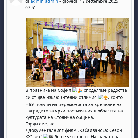
di
admin admin
-
giovedì, 18 settembre 2025,
07:51
В празника на София
споделяме радостта
си от две изключителни отличия
, които
НБУ получи на церемонията за връчване на
Наградите за ярки постижения в областта на
културата на Столична община.
Горди сме, че:
• Документалният филм „Кабаиванска: Сезон
XXI век“
беше удостоен с Наградата на