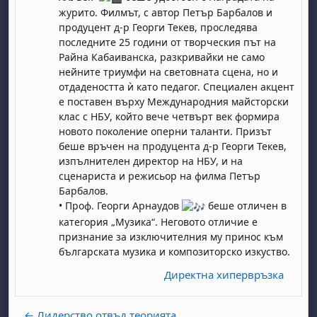
журито. Филмът, с автор Петър Барбалов и
продуцент д-р Георги Текев, проследява
последните 25 години от творческия път на
Райна Кабаиванска, разкривайки не само
нейните триумфи на световната сцена, но и
отдадеността ѝ като педагог. Специален акцент
е поставен върху Международния майсторски
клас с НБУ, който вече четвърт век формира
бота, 1 август
я, неделя, 2 август
новото поколение оперни таланти. Призът
беше връчен на продуцента д-р Георги Текев,
 6 август
 7 август
бота, 8 август
я, неделя, 9 август
изпълнителен директор на НБУ, и на
ст
 13 август
 14 август
бота, 15 август
я, неделя, 16 август
сценариста и режисьор на филма Петър
Барбалов.
ст
 20 август
 21 август
бота, 22 август
я, неделя, 23 август
• Проф. Георги Арнаудов
беше отличен в
ст
 27 август
 28 август
бота, 29 август
я, неделя, 30 август
категория „Музика“. Неговото отличие е
признание за изключителния му принос към
българската музика и композиторско изкуство.
Директна хипервръзка
← Лидерство отвъд теорията