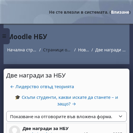
Прескочи на основното съдържание
Не сте влезли в системата. (
Влизане
)
Moodle НБУ
Страничен панел
Начална страница
Страници от сайта
Новини
Две награди за НБУ
Две награди за НБУ
← Лидерство отвъд теорията
🎓 Скъпи студенти, какви искате да станете – и
защо? →
Начин на показване
Две награди за НБУ
Number of replies: 0