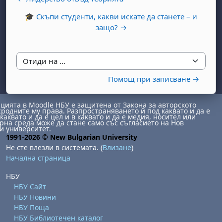
🎓 Скъпи студенти, какви искате да станете – и
защо? →
Отиди на ...
Помощ при записване →
ията в Moodle НБУ е защитена от Закона за авторското
сродните му права. Разпространяването й под каквато и да е
каквато и да е цел и в каквато и да е медия, носител или
на среда може да стане само със съгласието на Нов
и университет.
1991-2026 © New Bulgarian University
Не сте влезли в системата. (
Влизане
)
Начална страница
НБУ
НБУ Сайт
НБУ Новини
НБУ Поща
НБУ Библиотечен каталог