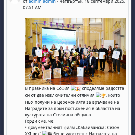
от
admin admin
-
четвъртък, 18 септември 2025,
07:51 AM
В празника на София
споделяме радостта
си от две изключителни отличия
, които
НБУ получи на церемонията за връчване на
Наградите за ярки постижения в областта на
културата на Столична община.
Горди сме, че:
• Документалният филм „Кабаиванска: Сезон
XXI век“
беше удостоен с Наградата на