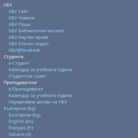
НБУ
НБУ Сайт
НБУ Новини
НБУ Поща
НБУ Библиотечен каталог
НБУ Научен архив
НБУ Етичен кодекс
НБУ@facebook
Студенти
е-Студент
Календар за учебната година
Студентски съвет
Преподаватели
е-Преподавател
Календар за учебната година
Нормативни актове на НБУ
Български ‎(bg)‎
Български ‎(bg)‎
English ‎(en)‎
Français ‎(fr)‎
Italiano ‎(it)‎