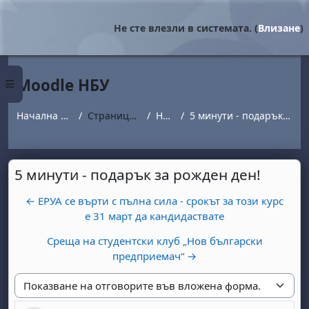
Прескочи на основното съдържание
Не сте влезли в системата. (
Влизане
)
Moodle НБУ
Страничен панел
Начална страница
Страници от сайта
Новини
5 минути - подарък за рожден ден!
5 минути - подарък за рожден ден!
← ЕРУА се върти с пълна сила - срокът за този курс
е 31 март да кандидаствате
Среща на студентски клуб „Нов български
предприемач“ →
Начин на показване