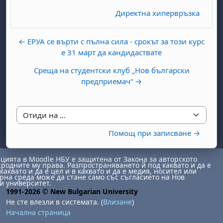
Директна хипервръзка
← ЕРУА се върти с пълна сила - срокът за този курс
е 31 март да кандидаствате
Среща на студентски клуб „Нов български
предприемач“ →
бота, 1 август
я, неделя, 2 август
 6 август
 7 август
бота, 8 август
я, неделя, 9 август
Отиди на ...
ст
 13 август
 14 август
бота, 15 август
я, неделя, 16 август
Помощ при записване →
ст
 20 август
 21 август
бота, 22 август
я, неделя, 23 август
ст
 27 август
 28 август
бота, 29 август
я, неделя, 30 август
ията в Moodle НБУ е защитена от Закона за авторското
сродните му права. Разпространяването й под каквато и да е
каквато и да е цел и в каквато и да е медия, носител или
на среда може да стане само със съгласието на Нов
и университет.
1991-2026 © New Bulgarian University
Не сте влезли в системата. (
Влизане
)
Начална страница