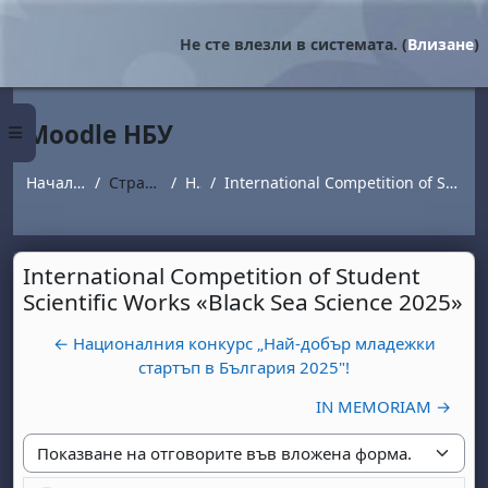
Прескочи на основното съдържание
Не сте влезли в системата. (
Влизане
)
Moodle НБУ
Страничен панел
Начална страница
Страници от сайта
Новини
International Competition of Student Scientific Works «Black Sea Science 2025»
International Competition of Student
Scientific Works «Black Sea Science 2025»
← Националния конкурс „Най-добър младежки
стартъп в България 2025"!
IN MEMORIAM →
Начин на показване