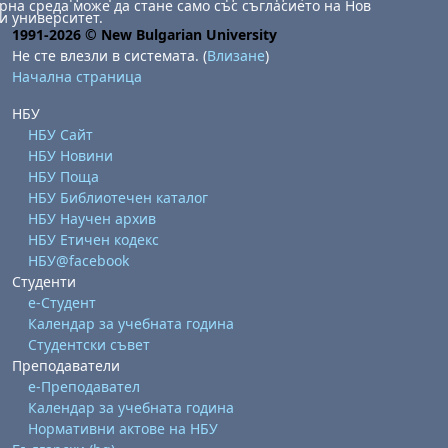
на среда може да стане само със съгласието на Нов
и университет.
1991-2026 © New Bulgarian University
Не сте влезли в системата. (
Влизане
)
Начална страница
НБУ
НБУ Сайт
НБУ Новини
НБУ Поща
НБУ Библиотечен каталог
НБУ Научен архив
НБУ Етичен кодекс
НБУ@facebook
Студенти
е-Студент
Календар за учебната година
Студентски съвет
Преподаватели
е-Преподавател
Календар за учебната година
Нормативни актове на НБУ