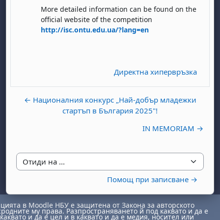
More detailed information can be found on the
official website of the competition
http://isc.ontu.edu.ua/?lang=en
Директна хипервръзка
← Националния конкурс „Най-добър младежки
стартъп в България 2025"!
IN MEMORIAM →
Отиди на ...
Помощ при записване →
ията в Moodle НБУ е защитена от Закона за авторското
сродните му права. Разпространяването й под каквато и да е
каквато и да е цел и в каквато и да е медия, носител или