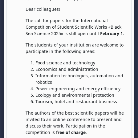
Dear colleagues!
The call for papers for the International
Competition of Student Scientific Works «Black
Sea Science 2025» is still open until
February 1
.
The students of your institution are welcome to
participate in the following areas:
бота, 1 август
я, неделя, 2 август
Food science and technology
 6 август
 7 август
бота, 8 август
я, неделя, 9 август
Economics and administration
ст
 13 август
 14 август
бота, 15 август
я, неделя, 16 август
Information technologies, automation and
robotics
ст
 20 август
 21 август
бота, 22 август
я, неделя, 23 август
Power engineering and energy efficiency
ст
 27 август
 28 август
бота, 29 август
я, неделя, 30 август
Ecology and environmental protection
Tourism, hotel and restaurant business
The authors of the best scientific papers will be
invited to an online conference to present and
discuss their work. Participation in the
competition is
free of charge
.