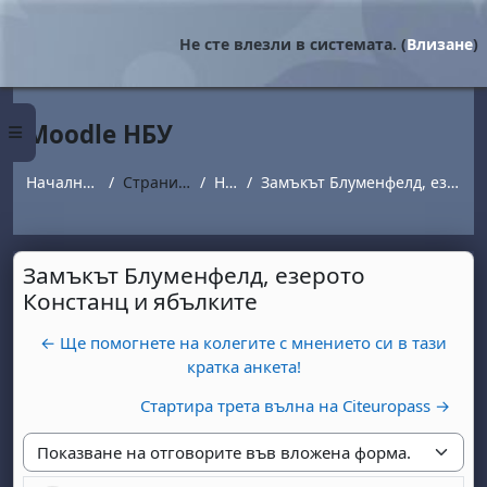
Прескочи на основното съдържание
Не сте влезли в системата. (
Влизане
)
Moodle НБУ
Страничен панел
Начална страница
Страници от сайта
Новини
Замъкът Блуменфелд, езерото Констанц и ябълките
Замъкът Блуменфелд, езерото
Констанц и ябълките
← Ще помогнете на колегите с мнението си в тази
кратка анкета!
Стартира трета вълна на Citeuropass →
Начин на показване