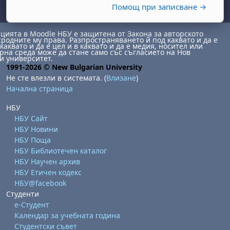
Помощ при записване →
ията в Moodle НБУ е защитена от Закона за авторското
сродните му права. Разпространяването й под каквато и да е
каквато и да е цел и в каквато и да е медия, носител или
на среда може да стане само със съгласието на Нов
и университет.
1991-2026 © New Bulgarian University
Не сте влезли в системата. (
Влизане
)
Начална страница
НБУ
НБУ Сайт
НБУ Новини
НБУ Поща
НБУ Библиотечен каталог
НБУ Научен архив
НБУ Етичен кодекс
НБУ@facebook
Студенти
е-Студент
Календар за учебната година
Студентски съвет