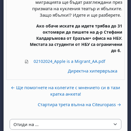
миграцията ще бъдат разглеждани през
призмата на кукления театър и ябълките.
Защо ябълки!? Идете и ще разберете.
Ако обаче искате да идете трябва до 31
октомври да пишете на д-р Стефани
Калдаръмова от Еразъм+ офиса на НБУ.
Местата за студенти от НБУ са ограничени
до 6.
бота, 1 август
я, неделя, 2 август
 6 август
 7 август
бота, 8 август
я, неделя, 9 август
02102024_Apple is a Migrant_AA.pdf
Директна хипервръзка
ст
 13 август
 14 август
бота, 15 август
я, неделя, 16 август
ст
 20 август
 21 август
бота, 22 август
я, неделя, 23 август
← Ще помогнете на колегите с мнението си в тази
ст
 27 август
 28 август
бота, 29 август
я, неделя, 30 август
кратка анкета!
Стартира трета вълна на Citeuropass →
Отиди на ...