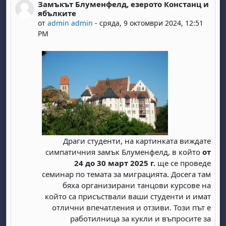
Замъкът Блуменфелд, езерото Констанц и
Number of replies: 0
ябълките
от
admin admin
-
сряда, 9 октомври 2024, 12:51
PM
Драги студенти, на картинката виждате
симпатичния замък Блуменфелд, в който
от
24 до 30 март 2025 г.
ще се проведе
семинар по темата за миграцията. Досега там
бяха организирани танцови курсове на
който са присъствали ваши студенти и имат
отлични впечатления и отзиви. Този път е
работилница за кукли и въпросите за