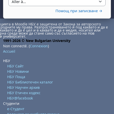
Aller à…
Помощ при записване →
ията в Moodle НБУ е защитена от Закона за авторското
сродните му права. Разпространяването й под каквато и да е
каквато и да е цел и в каквато и да е медия, носител или
на среда може да стане само със съгласието на Нов
и университет.
1991-2026 © New Bulgarian University
Non connecté. (
Connexion
)
Accueil
НБУ
НБУ Сайт
НБУ Новини
НБУ Поща
НБУ Библиотечен каталог
НБУ Научен архив
НБУ Етичен кодекс
НБУ@facebook
Студенти
е-Студент