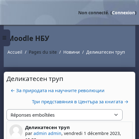
Passer au contenu principal
Non connecté. (
Connexion
)
Moodle НБУ
Panneau latéral
Accueil
Pages du site
Новини
Деликатесен труп
Деликатесен труп
← За природата на научните революции
Три представяния в Центъра за книгата →
Type d'affichage
Деликатесен труп
Nombre de réponses : 0
par
admin admin
,
vendredi 1 décembre 2023,