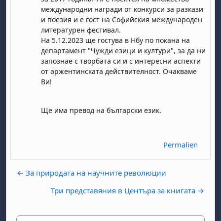
международни награди от конкурси за разкази
и поезия и е гост на Софийския международен
литературен фестивал.
На 5.12.2023 ще гостува в Нбу по покана на
департамент "Чужди езици и култури", за да ни
запознае с творбата си и с интересни аспекти
от аржентинската действителност. Очакваме
, samedi 1 août
ment, dimanche 2 août
Ви!
août
 août
dredi 7 août
, samedi 8 août
ment, dimanche 9 août
Ще има превод на български език.
 août
3 août
ndredi 14 août
, samedi 15 août
ment, dimanche 16 août
 août
0 août
ndredi 21 août
, samedi 22 août
ment, dimanche 23 août
Permalien
 août
7 août
ndredi 28 août
, samedi 29 août
ment, dimanche 30 août
← За природата на научните революции
Три представяния в Центъра за книгата →