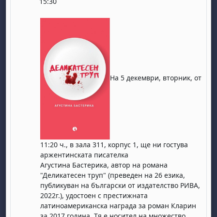
15:30
На 5 декември, вторник, от
11:20 ч., в зала 311, корпус 1, ще ни гостува
аржентинската писателка
Агустина Бастерика, автор на романа
"Деликатесен труп" (преведен на 26 езика,
публикуван на български от издателство РИВА,
2022г.), удостоен с престижната
латиноамериканска награда за роман Кларин
за 2017 година. Тя е носител на множество