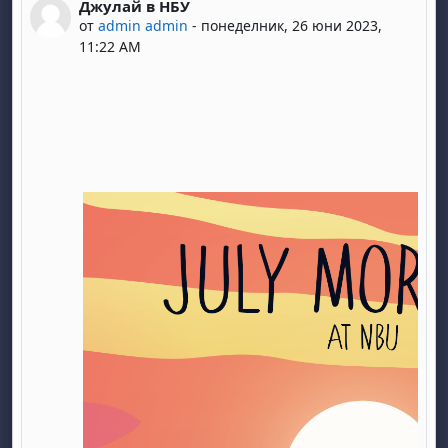
Джулай в НБУ
Number of replies: 0
от
admin admin
-
понеделник, 26 юни 2023,
11:22 AM