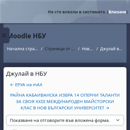
Прескочи на основното съдържание
Не сте влезли в системата. (
Влизане
)
Moodle НБУ
Страничен панел
Начална страница
Страници от сайта
Новини
Джулай в НБУ
Джулай в НБУ
← ЕРУА на mAX
РАЙНА КАБАИВАНСКА ИЗБРА 14 ОПЕРНИ ТАЛАНТИ
ЗА СВОЯ XXIII МЕЖДУНАРОДЕН МАЙСТОРСКИ
КЛАС В НОВ БЪЛГАРСКИ УНИВЕРСИТЕТ →
Начин на показване