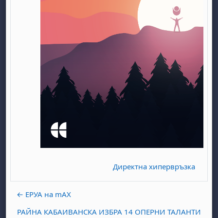
бота, 1 август
я, неделя, 2 август
 6 август
 7 август
бота, 8 август
я, неделя, 9 август
ст
 13 август
 14 август
бота, 15 август
я, неделя, 16 август
ст
 20 август
 21 август
бота, 22 август
я, неделя, 23 август
ст
 27 август
 28 август
бота, 29 август
я, неделя, 30 август
Директна хипервръзка
← ЕРУА на mAX
РАЙНА КАБАИВАНСКА ИЗБРА 14 ОПЕРНИ ТАЛАНТИ