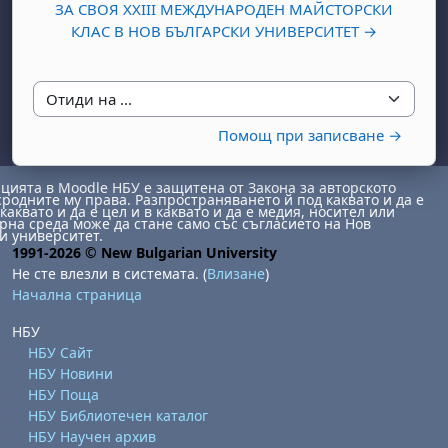
ЗА СВОЯ XXIII МЕЖДУНАРОДЕН МАЙСТОРСКИ
КЛАС В НОВ БЪЛГАРСКИ УНИВЕРСИТЕТ →
Отиди на ...
Помощ при записване →
ията в Moodle НБУ е защитена от Закона за авторското
сродните му права. Разпространяването й под каквато и да е
каквато и да е цел и в каквато и да е медия, носител или
на среда може да стане само със съгласието на Нов
и университет.
1991-2026 © New Bulgarian University
Не сте влезли в системата. (
Влизане
)
Начална страница
НБУ
НБУ Сайт
НБУ Новини
НБУ Поща
НБУ Библиотечен каталог
НБУ Научен архив