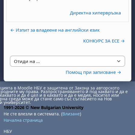
Директна хипервръзка
← Изпит за владеене на английски език
КОНКУРС ЗА ЕСЕ →
бота, 1 август
я, неделя, 2 август
 6 август
 7 август
бота, 8 август
я, неделя, 9 август
Отиди на ...
Помощ при записване →
ст
 13 август
 14 август
бота, 15 август
я, неделя, 16 август
ст
 20 август
 21 август
бота, 22 август
я, неделя, 23 август
ията в Moodle НБУ е защитена от Закона за авторското
сродните му права. Разпространяването й под каквато и да е
ст
 27 август
 28 август
бота, 29 август
я, неделя, 30 август
каквато и да е цел и в каквато и да е медия, носител или
на среда може да стане само със съгласието на Нов
и университет.
1991-2026 © New Bulgarian University
Не сте влезли в системата. (
Влизане
)
Начална страница
НБУ