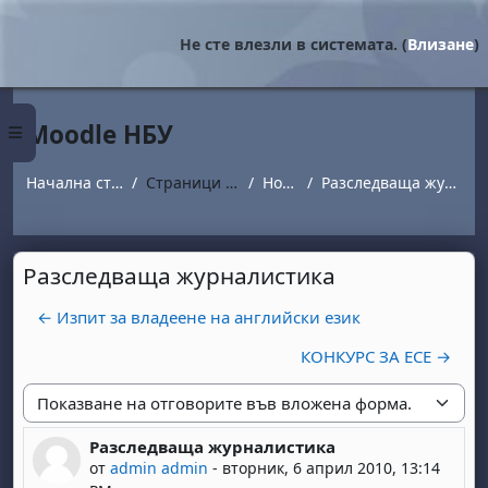
Прескочи на основното съдържание
Не сте влезли в системата. (
Влизане
)
Moodle НБУ
Страничен панел
Начална страница
Страници от сайта
Новини
Разследваща журналистика
Разследваща журналистика
← Изпит за владеене на английски език
КОНКУРС ЗА ЕСЕ →
Начин на показване
Разследваща журналистика
Number of replies: 0
от
admin admin
-
вторник, 6 април 2010, 13:14