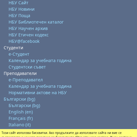
НБУ Сайт
НБУ Новини
НБУ Поща
НБУ Библиотечен каталог
НБУ Научен архив
НБУ Етичен кодекс
НБУ@facebook
Студенти
е-Студент
Календар за учебната година
Студентски съвет
Преподаватели
е-Преподавател
Календар за учебната година
Нормативни актове на НБУ
Български ‎(bg)‎
Български ‎(bg)‎
English ‎(en)‎
Français ‎(fr)‎
Italiano ‎(it)‎
Този сайт използва бисквитки. Ако продължите да използвате сайта ни вие се
Изтегляне на мобилно приложение