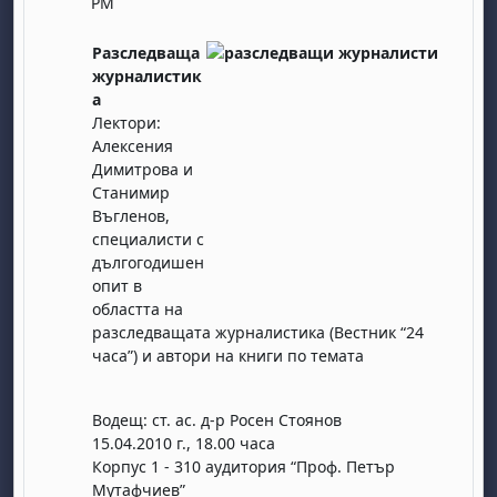
PM
Разследваща
журналистик
а
Лектори:
Алексения
Димитрова и
Станимир
Въгленов,
специалисти с
дългогодишен
опит в
областта на
разследващата журналистика (Вестник “24
часа”) и автори на книги по темата
Водещ: ст. ас. д-р Росен Стоянов
15.04.2010 г., 18.00 часа
Корпус 1 - 310 аудитория “Проф. Петър
Мутафчиев”