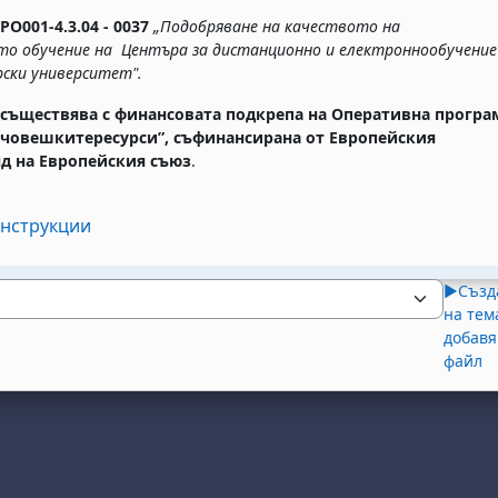
O001-4.3.04 - 0037
„Подобряване на качеството на
о обучение на Центъра за дистанционно и електроннообучение
рски университет".
осъществява с финансовата подкрепа на Оперативна програ
 човешкитересурси”, съфинансирана от Европейския
д на Европейския съюз
.
Файл
инструкции
▶︎
Създ
на тем
добавя
файл