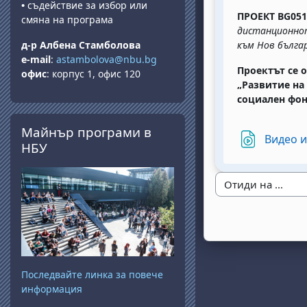
•
съдействие за избор или
ПРОЕКТ BG051P
смяна на програма
дистанционнот
към Нов бълга
д-р Албена Стамболова
e-mail
:
astambolova@nbu.bg
Проектът се 
офис
: корпус 1, офис 120
„Развитие на
социален фон
Прескочи Майнър програми в НБУ
Майнър програми в
Видео 
НБУ
Последвайте линка за повече
информация