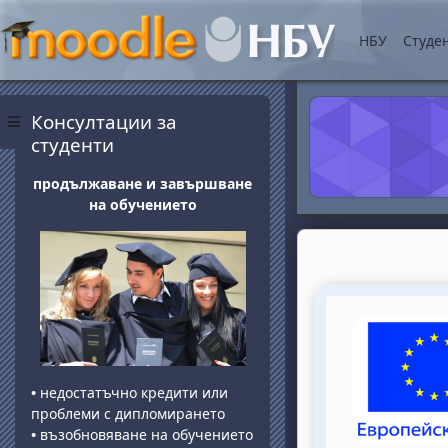
Прескочи на основнот
НБУ
Студе
Блокове
Прескочи Консултации за студенти
Консултации за
Страничен панел
студенти
продължаване и завършване
на обучението
Section o
•
недостатъчно кредити или
проблеми с дипломирането
•
възобновяване на обучението