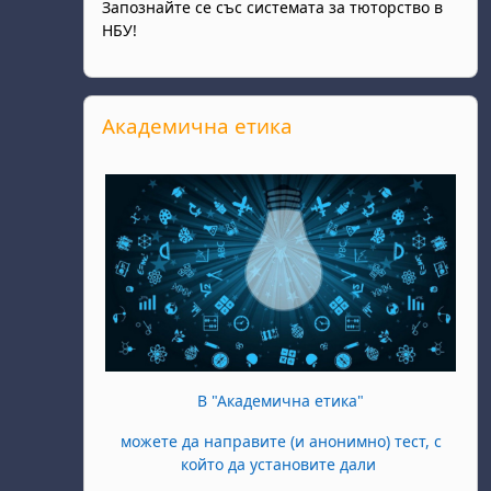
Запознайте се със системата за тюторство в
НБУ!
Прескочи Академична етика
Академична етика
В "Академична етика"
можете да направите (и анонимно) тест, с
който да установите дали