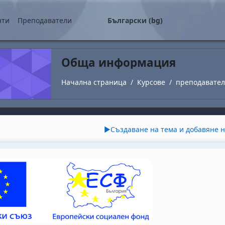
о съдържание
нти
Преподаватели
Български ‎(bg)‎
Обща информация
Начална страница
Курсове
преподавате
utline
▶︎
Създаване на тема и добавяне 