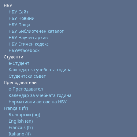
НБУ
НБУ Сайт
НБУ Новини
НБУ Поща
НБУ Библиотечен каталог
НБУ Научен архив
НБУ Етичен кодекс
НБУ@facebook
Студенти
е-Студент
Календар за учебната година
Студентски съвет
Преподаватели
е-Преподавател
Календар за учебната година
Нормативни актове на НБУ
Français ‎(fr)‎
Български ‎(bg)‎
English ‎(en)‎
Français ‎(fr)‎
Italiano ‎(it)‎