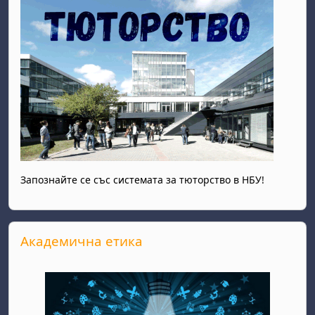
Запознайте се със системата за тюторство в НБУ!
Passer Академична етика
Академична етика