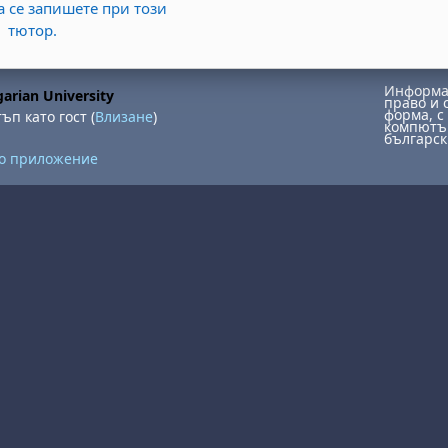
а се запишете при този
тютор.
Информац
arian University
право и 
форма, с 
ъп като гост (
Влизане
)
компютър
българск
но приложение