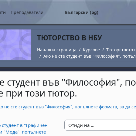
о съдържание
нти
Преподаватели
Български ‎(bg)‎
ТЮТОРСТВО В НБУ
Начална страница
Курсове
Тюторството 
Ако не сте студент във "Философия", попъл
те студент във "Философия", п
 при този тютор.
завършване
ко не сте студент във "Философия", попълнете формата, за да с
е студент в "Графичен
Отиди на ...
и "Мода", попълнете