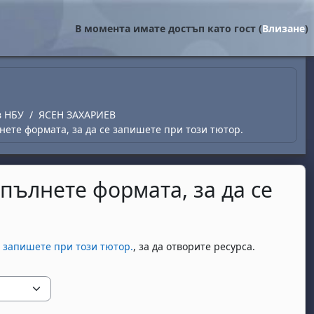
В момента имате достъп като гост (
Влизане
)
в НБУ
ЯСЕН ЗАХАРИЕВ
нете формата, за да се запишете при този тютор.
опълнете формата, за да се
е запишете при този тютор.
, за да отворите ресурса.