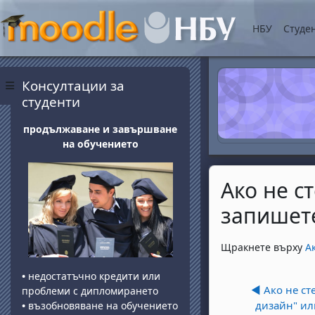
Прескочи на основнот
НБУ
Студе
Блокове
Прескочи Консултации за студенти
Консултации за
Страничен панел
студенти
продължаване и завършване
на обучението
Ако не с
запишете
Изисквания за 
Щракнете върху
А
•
недостатъчно кредити или
◀︎ Ако не ст
проблеми с дипломирането
дизайн" ил
•
възобновяване на обучението