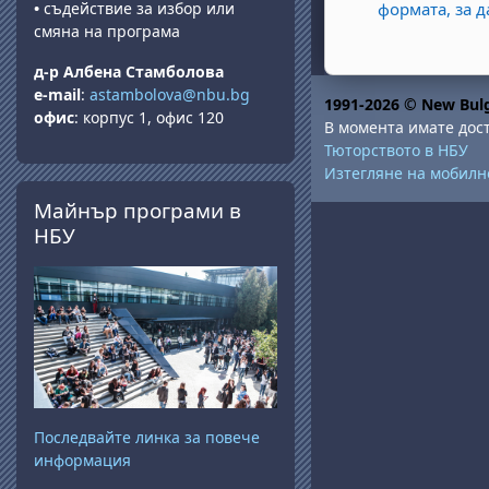
•
съдействие за избор или
формата, за д
смяна на програма
д-р Албена Стамболова
e-mail
:
astambolova@nbu.bg
1991-2026 © New Bulg
офис
: корпус 1, офис 120
В момента имате дост
Тюторството в НБУ
Изтегляне на мобил
Прескочи Майнър програми в НБУ
Майнър програми в
НБУ
Последвайте линка за повече
информация