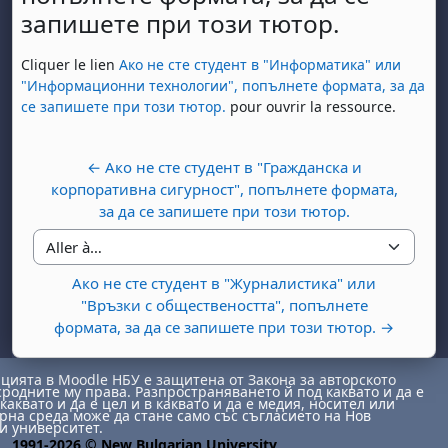
запишете при този тютор.
Conditions d'achèvement
Cliquer le lien
Ако не сте студент в "Информатика" или
"Информационни технологии", попълнете формата, за да
се запишете при този тютор.
pour ouvrir la ressource.
← Ако не сте студент в "Гражданска и
корпоративна сигурност", попълнете формата,
за да се запишете при този тютор.
Aller à…
Ако не сте студент в "Журналистика" или
"Връзки с обществеността", попълнете
формата, за да се запишете при този тютор. →
ията в Moodle НБУ е защитена от Закона за авторското
сродните му права. Разпространяването й под каквато и да е
каквато и да е цел и в каквато и да е медия, носител или
на среда може да стане само със съгласието на Нов
и университет.
1991-2026 © New Bulgarian University