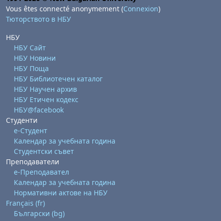
Vous êtes connecté anonymement (
Connexion
)
Тюторството в НБУ
НБУ
НБУ Сайт
НБУ Новини
НБУ Поща
НБУ Библиотечен каталог
, samedi 1 août
ment, dimanche 2 août
НБУ Научен архив
août
 août
dredi 7 août
, samedi 8 août
ment, dimanche 9 août
НБУ Етичен кодекс
НБУ@facebook
 août
3 août
ndredi 14 août
, samedi 15 août
ment, dimanche 16 août
Студенти
 août
0 août
ndredi 21 août
, samedi 22 août
ment, dimanche 23 août
е-Студент
Календар за учебната година
 août
7 août
ndredi 28 août
, samedi 29 août
ment, dimanche 30 août
Студентски съвет
Преподаватели
е-Преподавател
Календар за учебната година
Нормативни актове на НБУ
Français ‎(fr)‎
Български ‎(bg)‎