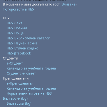
В момента имате достъп като гост (
Влизане
)
Тюторството в НБУ
НБУ
НБУ Сайт
НБУ Новини
НБУ Поща
НБУ Библиотечен каталог
бота, 1 август
я, неделя, 2 август
НБУ Научен архив
НБУ Етичен кодекс
 6 август
 7 август
бота, 8 август
я, неделя, 9 август
НБУ@facebook
ст
 13 август
 14 август
бота, 15 август
я, неделя, 16 август
Студенти
е-Студент
ст
 20 август
 21 август
бота, 22 август
я, неделя, 23 август
Календар за учебната година
Студентски съвет
ст
 27 август
 28 август
бота, 29 август
я, неделя, 30 август
Преподаватели
е-Преподавател
Календар за учебната година
Нормативни актове на НБУ
Български ‎(bg)‎
Български ‎(bg)‎