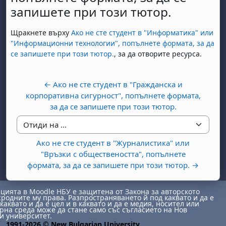
запишете при този тютор.
Изисквания за завършване
Щракнете върху
Ако не сте студент в "Информатика" или
"Информационни технологии", попълнете формата, за да
се запишете при този тютор.
, за да отворите ресурса.
← Ако не сте студент в "Гражданска и
корпоративна сигурност", попълнете формата,
за да се запишете при този тютор.
Отиди на ...
Ако не сте студент в "Журналистика" или
"Връзки с обществеността", попълнете
формата, за да се запишете при този тютор. →
ията в Moodle НБУ е защитена от Закона за авторското
сродните му права. Разпространяването й под каквато и да е
каквато и да е цел и в каквато и да е медия, носител или
на среда може да стане само със съгласието на Нов
и университет.
1991-2026 © New Bulgarian University