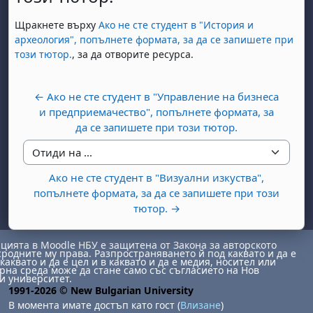
Изисквания за завършване
Щракнете върху
Ако не сте студент в "История и
археология", попълнете формата, за да се запишете при
този тютор.
, за да отворите ресурса.
← Ако не сте студент в "Управление на бизнеса
и предприемачество", попълнете формата, за
да се запишете при този тютор.
Отиди на ...
Ако не сте студент в "Визуални изкуства",
попълнете формата, за да се запишете при този
тютор. →
ията в Moodle НБУ е защитена от Закона за авторското
сродните му права. Разпространяването й под каквато и да е
каквато и да е цел и в каквато и да е медия, носител или
на среда може да стане само със съгласието на Нов
и университет.
1991-2026 © New Bulgarian University
В момента имате достъп като гост (
Влизане
)