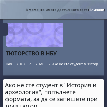
Прескочи на основното съдържание
В момента имате достъп като гост (
Влизане
)
Страничен панел
ТЮТОРСТВО В НБУ
Начална страница
Курсове
Тюторството в НБУ
МЕТОДИ МЕТОДИЕВ
Ако не сте студент в "История и археология", попълнете формата, за да се запишете при този тютор.
Ако не сте студент в "История и
археология", попълнете
формата, за да се запишете при
този тютор.