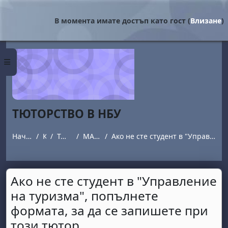
Прескочи на основното съдържание
В момента имате достъп като гост (
Влизане
)
Страничен панел
ТЮТОРСТВО В НБУ
Начална страница
Курсове
Тюторството в НБУ
МАРГАРИТА МИШЕВА
Ако не сте студент в "Управление на туризма", попълнете формата, за да се запишете при този тютор.
Ако не сте студент в "Управление
на туризма", попълнете
формата, за да се запишете при
този тютор.