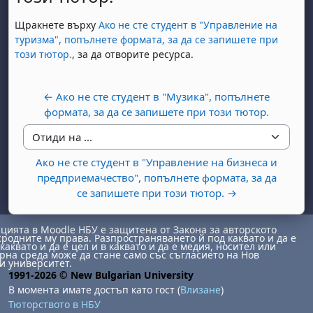
Изисквания за завършване
Щракнете върху
Ако не сте студент в "Управление на
туризма", попълнете формата, за да се запишете при
този тютор.
, за да отворите ресурса.
← Ако не сте студент в "Музика", попълнете
формата, за да се запишете при този тютор.
Отиди на ...
Ако не сте студент в "Управление на бизнеса и
предприемачество", попълнете формата, за да
се запишете при този тютор. →
ията в Moodle НБУ е защитена от Закона за авторското
сродните му права. Разпространяването й под каквато и да е
каквато и да е цел и в каквато и да е медия, носител или
на среда може да стане само със съгласието на Нов
и университет.
1991-2026 © New Bulgarian University
В момента имате достъп като гост (
Влизане
)
Тюторството в НБУ