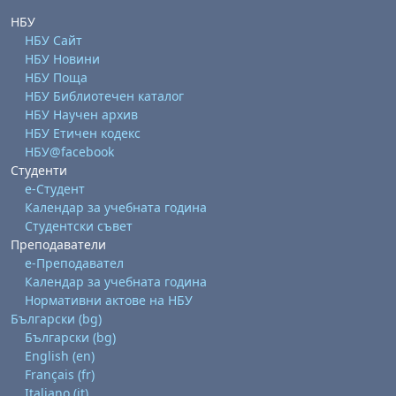
НБУ
НБУ Сайт
НБУ Новини
НБУ Поща
НБУ Библиотечен каталог
НБУ Научен архив
НБУ Етичен кодекс
НБУ@facebook
бота, 1 август
я, неделя, 2 август
Студенти
 6 август
 7 август
бота, 8 август
я, неделя, 9 август
е-Студент
Календар за учебната година
ст
 13 август
 14 август
бота, 15 август
я, неделя, 16 август
Студентски съвет
ст
 20 август
 21 август
бота, 22 август
я, неделя, 23 август
Преподаватели
е-Преподавател
ст
 27 август
 28 август
бота, 29 август
я, неделя, 30 август
Календар за учебната година
Нормативни актове на НБУ
Български ‎(bg)‎
Български ‎(bg)‎
English ‎(en)‎
Français ‎(fr)‎
Italiano ‎(it)‎