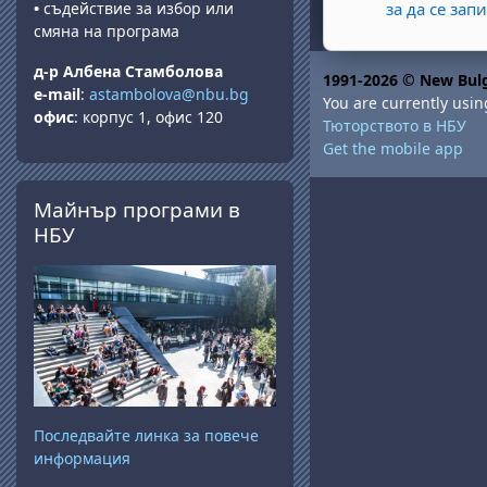
•
съдействие за избор или
за да се зап
смяна на програма
д-р Албена Стамболова
1991-2026 © New Bulg
e-mail
:
astambolova@nbu.bg
You are currently usin
офис
: корпус 1, офис 120
Тюторството в НБУ
Get the mobile app
Skip Майнър програми в НБУ
Майнър програми в
НБУ
Последвайте линка за повече
информация