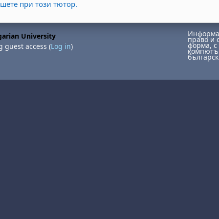
ишете при този тютор.
Информац
arian University
право и 
форма, с 
g guest access (
Log in
)
компютър
българск