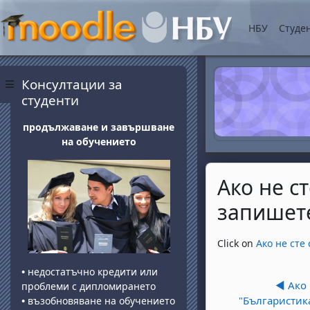
Skip to main content
НБУ
Студе
Blocks
Skip Консултации за студенти
Консултации за
Side panel
студенти
продължаване и завършване
на обучението
Ако не с
запишете
Completion requ
Click on
Ако не сте
•
недостатъчно кредити или
◀︎ Ако
проблеми с дипломирането
"Българистик
•
възобновяване на обучението