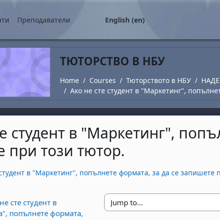
нти
Преподаватели
English ‎(en)‎
ТЮТОРСТВО В НБУ
Home
Courses
Тюторството в НБУ
НАД
Ако не сте студент в "Маркетинг", попълне
те студент в "Маркетинг", попъ
 при този тютор.
irements
 студент в "Маркетинг", попълнете формата, за да се запишете 
 не сте студент в
Jump to...
а", попълнете формата,