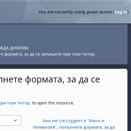
You are currently using guest access (
Log in
)
ЕЖДА ДИМОВА
те формата, за да се запишете при този тютор.
лнете формата, за да се
при този тютор.
to open the resource.
Ако не сте студент в "Кино и
телевизия", попълнете формата, за да