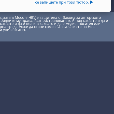
се запишете при този тютор. ▶︎
ията в Moodle НБУ е защитена от Закона за авторското
сродните му права. Разпространяването й под каквато и да е
каквато и да е цел и в каквато и да е медия, носител или
на среда може да стане само със съгласието на Нов
и университет.