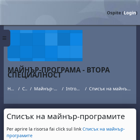
Vai al contenuto principale
Ospite (
Login
)
Pannello laterale
МАЙНЪР-ПРОГРАМА - ВТОРА
СПЕЦИАЛНОСТ
Home
Corsi
Майнър-програма
Introduzione
Списък на майнър-програмите
Списък на майнър-програмите
Aggregazione dei criteri
Per aprire la risorsa fai click sul link
Списък на майнър-
програмите