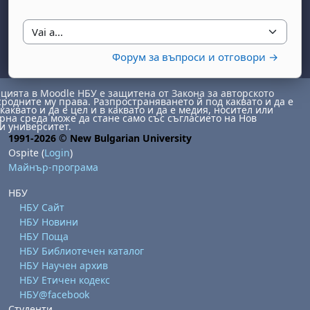
Vai a...
Форум за въпроси и отговори →
ията в Moodle НБУ е защитена от Закона за авторското
сродните му права. Разпространяването й под каквато и да е
каквато и да е цел и в каквато и да е медия, носител или
на среда може да стане само със съгласието на Нов
и университет.
1991-2026 © New Bulgarian University
Ospite (
Login
)
Майнър-програма
НБУ
НБУ Сайт
НБУ Новини
НБУ Поща
НБУ Библиотечен каталог
НБУ Научен архив
НБУ Етичен кодекс
НБУ@facebook
Студенти