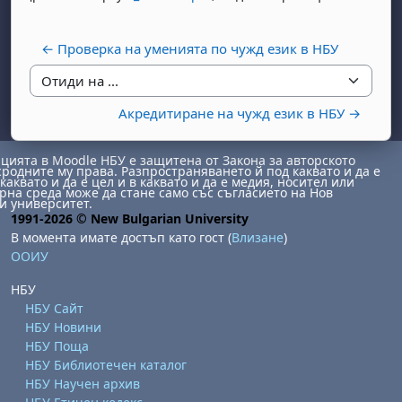
← Проверка на уменията по чужд език в НБУ
Отиди на ...
Акредитиране на чужд език в НБУ →
ията в Moodle НБУ е защитена от Закона за авторското
сродните му права. Разпространяването й под каквато и да е
каквато и да е цел и в каквато и да е медия, носител или
на среда може да стане само със съгласието на Нов
и университет.
1991-2026 © New Bulgarian University
В момента имате достъп като гост (
Влизане
)
ООИУ
НБУ
НБУ Сайт
НБУ Новини
НБУ Поща
НБУ Библиотечен каталог
НБУ Научен архив