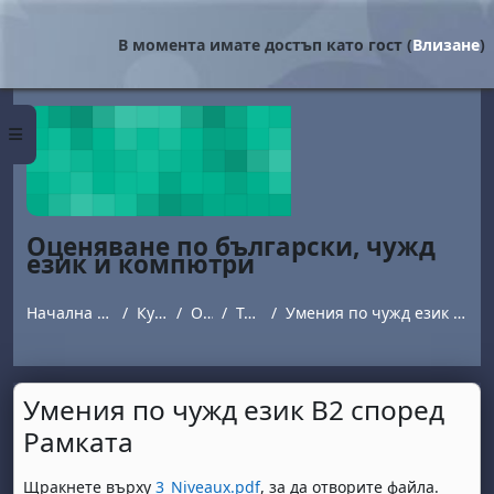
Прескочи на основното съдържание
В момента имате достъп като гост (
Влизане
)
Страничен панел
Оценяване по български, чужд
език и компютри
Начална страница
Курсове
ООИУ
Topic 9
Умения по чужд език В2 според Рамката
Умения по чужд език В2 според
Рамката
Изисквания за завършване
Щракнете върху
3_Niveaux.pdf
, за да отворите файла.