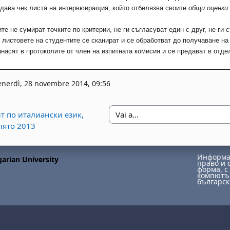
 дава чек листа на интервюиращия, който отбелязва своите
общи оценки
е не сумират точките по критерии, не ги съгласуват един с друг, не ги
 листовете на студентите се сканират и се обработват до получаване на
насят в протоколите от член на изпитната комисия и се предават в отде
enerdì, 28 novembre 2014, 09:56
ит по италиански език,
Vai a...
лято 2013
Информац
arian University
право и 
форма, с 
компютър
българск