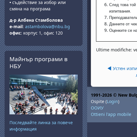
•
съдействие за избор или
След това той
смяна на програма
изпитвания.
Преподавателит
д-р Албена Стамболова
Данните от чек
e-mail
:
astambolova@nbu.bg
Оценките се на
офис
: корпус 1, офис 120
Ultime modifiche: v
Salta Майнър програми в НБУ
Майнър програми в
НБУ
◀︎ Устен изп
1991-2026 © New Bulg
Ospite (
Login
)
ООИУ
Ottieni l'app mobile
Последвайте линка за повече
информация