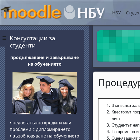
Vai al contenuto princip
НБУ
Студе
Blocchi
Salta Консултации за студенти
Консултации за
Pannello laterale
студенти
продължаване и завършване
на обучението
Процедур
Aggregazione dei 
Във всяка зал
Квесторът пос
лист.
•
недостатъчно кредити или
Студентът нап
проблеми с дипломирането
По време на и
•
възобновяване на обучението
Оценяващият о