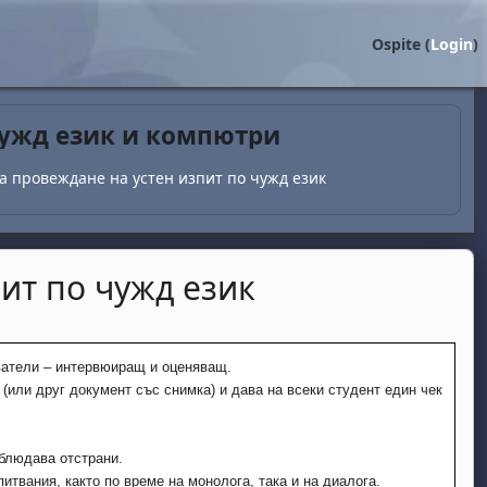
Ospite (
Login
)
чужд език и компютри
а провеждане на устен изпит по чужд език
ит по чужд език
аватели – интервюиращ и оценяващ.
(или друг документ със снимка) и дава на всеки студент един чек
блюдава отстрани.
питвания, както по време на монолога, така и на диалога.