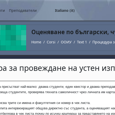
ale
нти
Преподаватели
Italiano ‎(it)‎
Оценяване по български, 
Home
Corsi
ООИУ
Text 1
Процедура з
а за провеждане на устен изп
criteri
а присъстват най-малко: двама студенти, един квестор и двама препод
реща студентите, проверява тяхната самоличност чрез личната им карта 
исва трите си имена и факултетния си номер в чек листа.
зпита интервюиращият общува директно със студента, а оценяващият на
тбелязва в чек листа
точки по всички критерии
за представянето на из