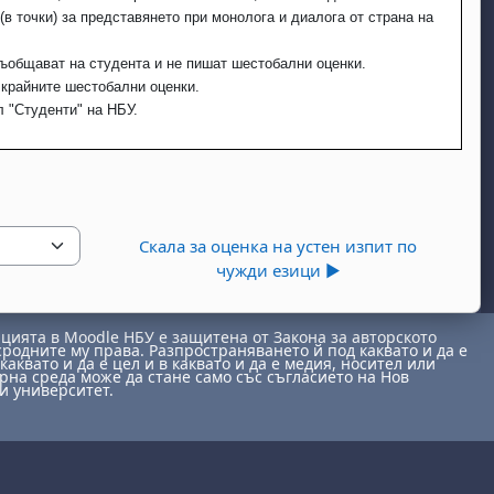
(в точки) за представянето при монолога и диалога от страна на
 съобщават на студента и не пишат шестобални оценки.
 крайните шестобални оценки.
л "Студенти" на НБУ.
Скала за оценка на устен изпит по
чужди езици ▶︎
ията в Moodle НБУ е защитена от Закона за авторското
сродните му права. Разпространяването й под каквато и да е
каквато и да е цел и в каквато и да е медия, носител или
на среда може да стане само със съгласието на Нов
и университет.