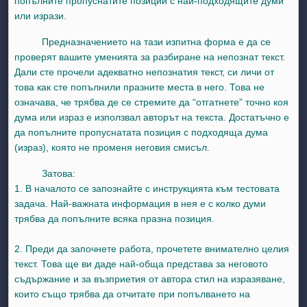
попълните пропуснатите позиции с най-подходящите думи
или изрази.
Предназначението на тази изпитна форма е да се
проверят вашите уменията за разбиране на непознат текст.
Дали сте прочели адекватно непознатия текст, си личи от
това как сте попълнили празните места в него. Това не
означава, че трябва де се стремите да “отгатнете” точно коя
дума или израз е използвал авторът на текста. Достатъчно е
да попълните пропуснатата позиция с подходяща дума
day, 1 August
unday, 2 August
(израз), която не променя неговия смисъл.
st
gust
August
day, 8 August
unday, 9 August
Затова:
ust
ugust
 August
day, 15 August
Sunday, 16 August
1. В началото се запознайте с инструкцията към тестовата
ust
ugust
 August
day, 22 August
Sunday, 23 August
задача. Най-важната информация в нея е с колко думи
трябва да попълните всяка празна позиция.
ust
ugust
 August
day, 29 August
Sunday, 30 August
2. Преди да започнете работа, прочетете внимателно целия
текст. Това ще ви даде най-обща представа за неговото
съдържание и за възприетия от автора стил на изразяване,
които също трябва да отчитате при попълването на