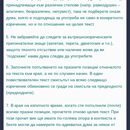
принадлежащи към различни стилове (напр. равнодушен –
апатичен, безразличен, непукист), така че подберете онази
дума, която е подходяща за употреба не само в конкретното
изречение, но и по отношение на целия текст.
5. Не забравяйте да следите за вътрешноизреченските
препинателни знаци (запетаи, тирета, двоеточия и т.н.),
защото тяхното отсъствие или наличие може да ви
“подскаже” каква дума следва да употребите.
6. Започнете попълването на празните позиции отначалото
на текста към края, а не по случаен начин. В един
повествователен текст смисълът на всяко следващо
изречение обикновено се гради на смисъла на предходното
(предходните).
7. В края на изпитното време, когато сте попълнили (почти)
всички празни позиции, прочетете отново целия текст. При
този прочит вие ще имате по-голяма опора в контекста и
бихте могли да намерите по-адекватна дума за някои от