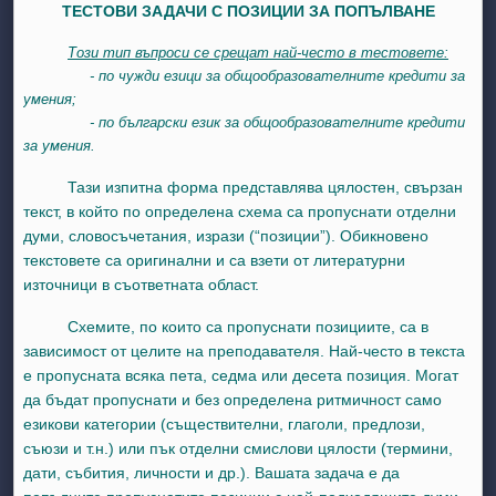
ТЕСТОВИ ЗАДАЧИ С ПОЗИЦИИ ЗА ПОПЪЛВАНЕ
Този тип въпроси се срещат най-често в тестовете:
- по чужди езици за общообразователните кредити за
умения;
- по български език за общообразователните кредити
за умения.
Тази изпитна форма представлява цялостен, свързан
текст, в който по определена схема са пропуснати отделни
думи, словосъчетания, изрази (“позиции”). Обикновено
текстовете са оригинални и са взети от литературни
източници в съответната област.
Схемите, по които са пропуснати позициите, са в
зависимост от целите на преподавателя. Най-често в текста
е пропусната всяка пета, седма или десета позиция. Могат
да бъдат пропуснати и без определена ритмичност само
езикови категории (съществителни, глаголи, предлози,
съюзи и т.н.) или пък отделни смислови цялости (термини,
дати, събития, личности и др.). Вашата задача е да