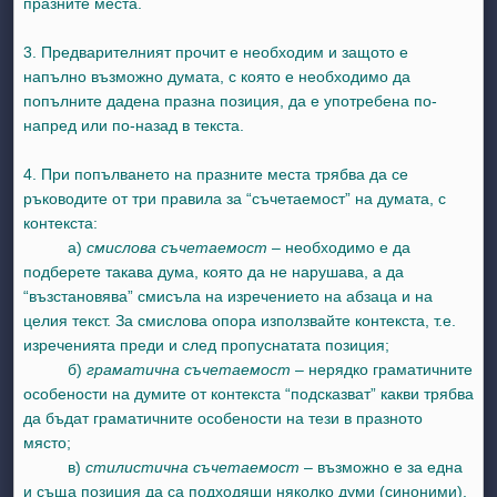
празните места.
3. Предварителният прочит е необходим и защото е
напълно възможно думата, с която е необходимо да
попълните дадена празна позиция, да е употребена по-
напред или по-назад в текста.
4. При попълването на празните места трябва да се
ръководите от три правила за “съчетаемост” на думата, с
контекста:
а)
смислова съчетаемост
– необходимо е да
подберете такава дума, която да не нарушава, а да
“възстановява” смисъла на изречението на абзаца и на
целия текст. За смислова опора използвайте контекста, т.е.
изреченията преди и след пропуснатата позиция;
б)
граматична съчетаемост
– нерядко граматичните
особености на думите от контекста “подсказват” какви трябва
да бъдат граматичните особености на тези в празното
място;
в)
стилистична съчетаемост
– възможно е за една
и съща позиция да са подходящи няколко думи (синоними),