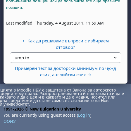
попълнените позиции или да попълните все още празните
позиции.
Last modified: Thursday, 4 August 2011, 11:59 AM
← Как да решаваме въпроси с избираем
отговор?
Jump to...
Примерен тест за докторски минимум по чужд
език, английски език →
ията в Moodle НБУ е защитена от Закона за авторското
сродните му права. Разпространяването й под каквато и да е
каквато и да е цел и в каквато и да е медия, носител или
на среда може да стане само със съгласието на Нов
и университет.
1991-2026 © New Bulgarian University
You are currently using guest access (
Log in
)
ООИУ