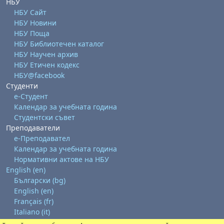
НБУ
НБУ Сайт
НБУ Новини
НБУ Поща
НБУ Библиотечен каталог
НБУ Научен архив
НБУ Етичен кодекс
НБУ@facebook
Студенти
е-Студент
Календар за учебната година
Студентски съвет
Преподаватели
е-Преподавател
Календар за учебната година
Нормативни актове на НБУ
English ‎(en)‎
Български ‎(bg)‎
English ‎(en)‎
Français ‎(fr)‎
Italiano ‎(it)‎