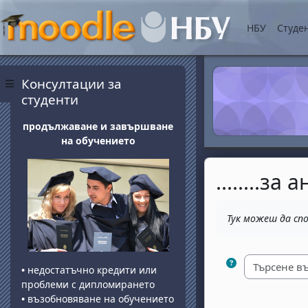
Прескочи на основнот
НБУ
Студе
Блокове
Прескочи Консултации за студенти
Консултации за
Страничен панел
студенти
продължаване и завършване
на обучението
........з
Изисквания за 
Тук можеш да сп
•
недостатъчно кредити или
проблеми с дипломирането
•
възобновяване на обучението