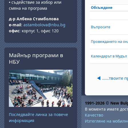
•
съдействие за избор или
Обсъждане
смяна на програма
Състояние
List of dis
д-р Албена Стамболова
e-mail
:
astambolova@nbu.bg
Въпросите
офис
: корпус 1, офис 120
Провеждането на он
Прескочи Майнър програми в НБУ
Майнър програми в
Календарът в Мудъл
НБУ
◀︎ ……твоите 
1991-2026 © New Bulg
В момента имате дост
Последвайте линка за повече
Качество
информация
Изтегляне на мобил