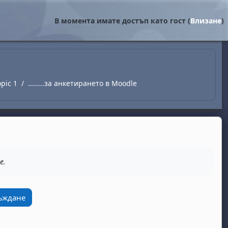
В момента имате достъп като гост (
Влизане
)
opic 1
........за анкетирането в Moodle
e.
съждане