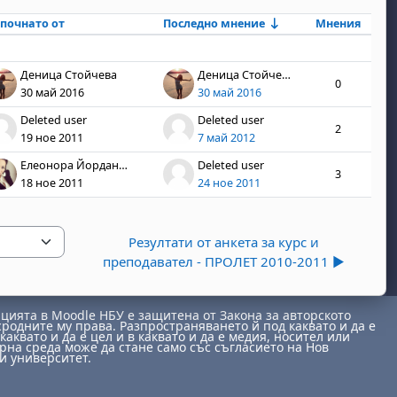
почнато от
Последно мнение
Мнения
Дейс
Деница Стойчева
Деница Стойчева
0
30 май 2016
30 май 2016
Deleted user
Deleted user
2
19 ное 2011
7 май 2012
Елеонора Йорданова
Deleted user
3
18 ное 2011
24 ное 2011
Резултати от анкета за курс и
преподавател - ПРОЛЕТ 2010-2011 ▶︎
ията в Moodle НБУ е защитена от Закона за авторското
сродните му права. Разпространяването й под каквато и да е
каквато и да е цел и в каквато и да е медия, носител или
на среда може да стане само със съгласието на Нов
и университет.