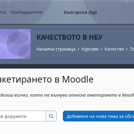
о съдържание
нти
Преподаватели
Български ‎(bg)‎
КАЧЕСТВОТО В НБУ
Начална страница
Курсове
Качество
T
а анкетирането в Moodle
завършване
оделиш всичко, което те вълнува относно анкетирането в Moodl
Търсене във форумите
Добавяне на нова тема за об
Търсене във форумите