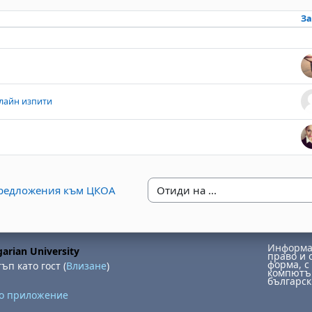
За
cussions. Showing 3 of 3 discussions
лайн изпити
предложения към ЦКОА
Отиди на ...
Информац
arian University
право и 
форма, с 
ъп като гост (
Влизане
)
компютър
българск
но приложение