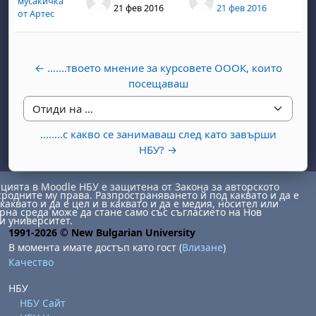
мусакичка
0
21 фев 2016
21 фев 2016
от Артес
← …....твоето мнение за курсовете ОООК, които
посещаваш
Отиди на ...
бота, 1 август
я, неделя, 2 август
........с какво се занимаваш след като завърши
 6 август
 7 август
бота, 8 август
я, неделя, 9 август
НБУ? →
ст
 13 август
 14 август
бота, 15 август
я, неделя, 16 август
ията в Moodle НБУ е защитена от Закона за авторското
ст
 20 август
 21 август
бота, 22 август
я, неделя, 23 август
сродните му права. Разпространяването й под каквато и да е
каквато и да е цел и в каквато и да е медия, носител или
на среда може да стане само със съгласието на Нов
ст
 27 август
 28 август
бота, 29 август
я, неделя, 30 август
и университет.
1991-2026 © New Bulgarian University
В момента имате достъп като гост (
Влизане
)
Качество
НБУ
НБУ Сайт