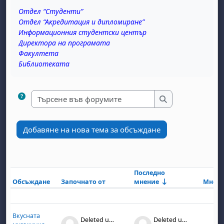
Отдел “Студенти”
Отдел “Акредитация и дипломиране”
Информационния студентски център
Директора на програмата
Факултета
Библиотеката
Търсене във форум
Търсене във фо
Добавяне на нова тема за обсъждане
Последно
Обсъждане
Започнато от
мнение
Мнен
Състояние
List of discussions. Showing 1 of 1 d
Вкусната
Deleted user
Deleted user