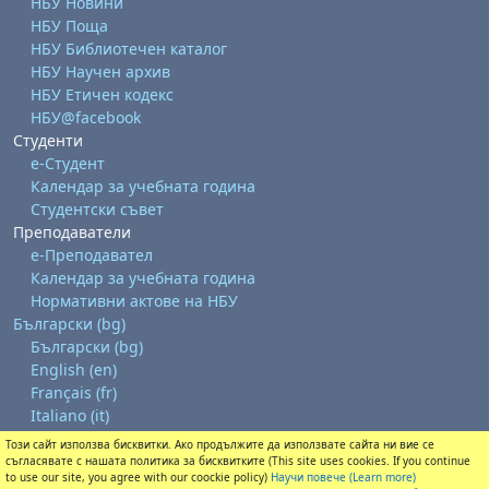
НБУ Новини
НБУ Поща
НБУ Библиотечен каталог
НБУ Научен архив
НБУ Етичен кодекс
НБУ@facebook
Студенти
е-Студент
Календар за учебната година
Студентски съвет
Преподаватели
е-Преподавател
Календар за учебната година
Нормативни актове на НБУ
Български ‎(bg)‎
Български ‎(bg)‎
English ‎(en)‎
Français ‎(fr)‎
Italiano ‎(it)‎
Този сайт използва бисквитки. Ако продължите да използвате сайта ни вие се
Изтегляне на мобилно приложение
съгласявате с нашата политика за бисквитките (This site uses cookies. If you continue
Преминете към стандартната тема
to use our site, you agree with our coockie policy)
Научи повече (Learn more)