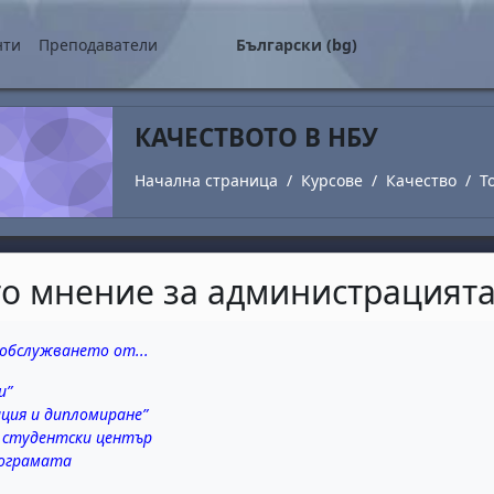
о съдържание
нти
Преподаватели
Български ‎(bg)‎
КАЧЕСТВОТО В НБУ
Начална страница
Курсове
Качество
T
ето мнение за администрацият
завършване
 обслужването от...
и”
ция и дипломиране”
 студентски център
рограмата