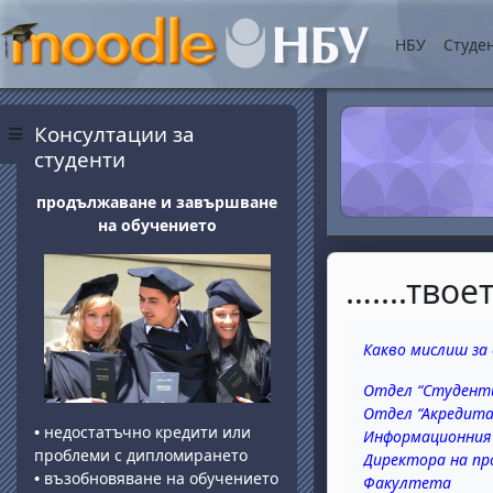
Прескочи на основнот
НБУ
Студе
Блокове
Прескочи Консултации за студенти
Консултации за
Страничен панел
студенти
продължаване и завършване
на обучението
…....тво
Изисквания за 
Какво мислиш за
Отдел “Студент
Отдел “Акредита
•
недостатъчно кредити или
Информационния
проблеми с дипломирането
Директора на п
•
възобновяване на обучението
Факултета