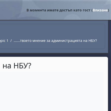
В момента имате достъп като гост (
Влизане
)
opic 1
…....твоето мнение за администрацията на НБУ?
а на НБУ?