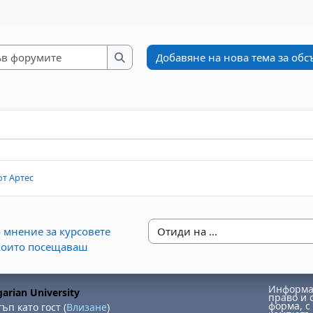
Търсене във форумите
Добавяне на нова тема за об
Търсене във форумите
cussions. Showing 1 of 1 discussions
от Артес
то мнение за курсовете
Отиди на ...
които посещаваш
Информац
arian University
право и 
форма, с 
ъп като гост (
Влизане
)