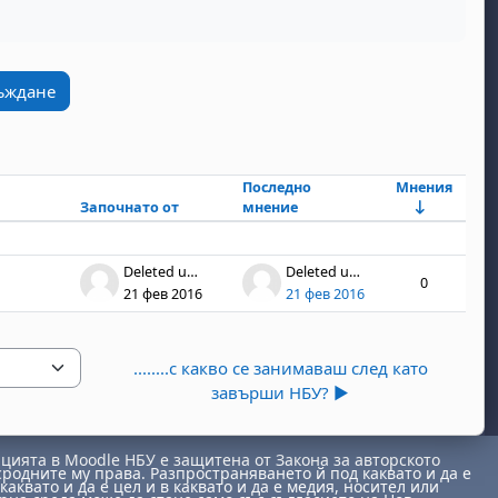
съждане
Последно
Мнения
Започнато от
мнение
Дейс
Deleted user
Deleted user
0
21 фев 2016
21 фев 2016
........с какво се занимаваш след като
завърши НБУ? ▶︎
ията в Moodle НБУ е защитена от Закона за авторското
сродните му права. Разпространяването й под каквато и да е
каквато и да е цел и в каквато и да е медия, носител или