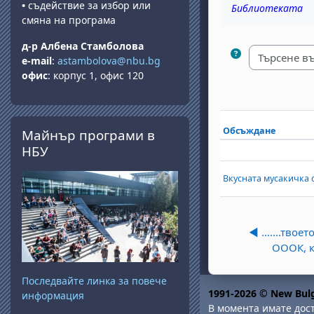
•
съдействие за избор или
Библиотеката
смяна на програма
д-р Албена Стамболова
e-mail
:
astambolova@nbu.bg
офис
: корпус 1, офис 120
Прескочи Майнър програми в НБУ
Обсъждане
Майнър програми в
Състояние
НБУ
List of dis
Вкусната мусакичка 
◀︎ …....твое
ОООК, 
Последвайте линка за повече
1991-2026 © New Bulg
информация
В момента имате дост