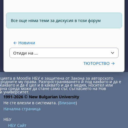
Все още няма теми за дискусия в този форум
← Новини
Отиди на ...
ТЮТОРСТВО →
ията в Moodle НБУ е защитена от Закона за авторското
сродните му права. Разпространяването й под каквато и да е
каквато и да е цел и в каквато и да е медия, носител или
на среда може да стане само със съгласието на Нов
и университет.
1991-2026 © New Bulgarian University
Не сте влезли в системата. (
Влизане
)
Начална страница
НБУ
НБУ Сайт