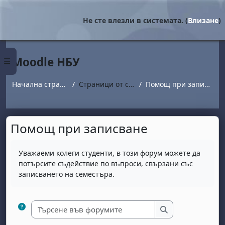
Прескочи на основното съдържание
Не сте влезли в системата. (
Влизане
)
Moodle НБУ
Страничен панел
Начална страница
Страници от сайта
Помощ при записване
Помощ при записване
Изисквания за завършване
Уважаеми колеги студенти, в този форум можете да
потърсите съдействие по въпроси, свързани със
записването на семестъра.
Търсене във форум
Търсене във фо