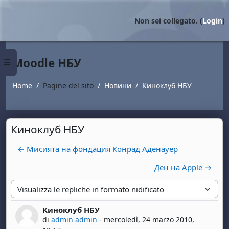
Vai al contenuto principale
Non sei collegato. (
Login
)
Moodle НБУ
Pannello laterale
Home
Pagine del sito
Новини
Киноклуб НБУ
Киноклуб НБУ
← Мисията на фондация Конрад Аденауер
Ден на Apple →
Modalità visualizzazione
Киноклуб НБУ
Numero di risposte: 0
di
admin admin
-
mercoledì, 24 marzo 2010,