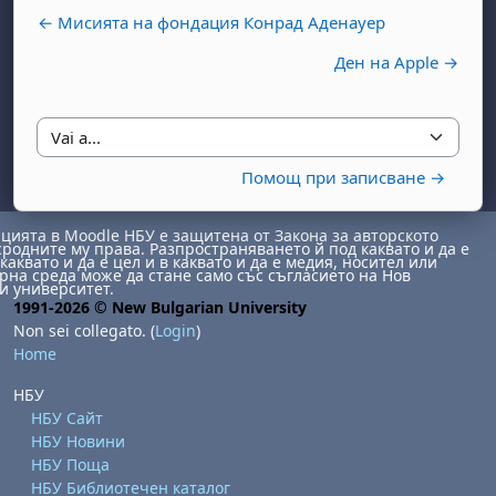
← Мисията на фондация Конрад Аденауер
Ден на Apple →
Vai a...
Помощ при записване →
abato 1 agosto
to, domenica 2 agosto
ията в Moodle НБУ е защитена от Закона за авторското
сродните му права. Разпространяването й под каквато и да е
osto
agosto
dì 7 agosto
abato 8 agosto
to, domenica 9 agosto
каквато и да е цел и в каквато и да е медия, носител или
на среда може да стане само със съгласието на Нов
и университет.
gosto
 agosto
dì 14 agosto
abato 15 agosto
to, domenica 16 agosto
1991-2026 © New Bulgarian University
gosto
 agosto
dì 21 agosto
abato 22 agosto
to, domenica 23 agosto
Non sei collegato. (
Login
)
Home
gosto
 agosto
dì 28 agosto
abato 29 agosto
to, domenica 30 agosto
НБУ
НБУ Сайт
НБУ Новини
НБУ Поща
НБУ Библиотечен каталог