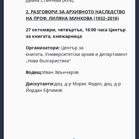
Диана Станчева (АУБ).
2. РАЗГОВОРИ ЗА АРХИВНОТО НАСЛЕДСТВО
НА ПРОФ. ЛИЛЯНА МИНКОВА (1932–2016)
27 октомври, четвъртък, 16:00 часа
Център
за книгата, книжарница
Организатори:
Център за
книгата, Университетски архив и департамент
бота, 1 август
я, неделя, 2 август
„Нова българистика“
 6 август
 7 август
бота, 8 август
я, неделя, 9 август
Водещ:
Иван Звънчаров
ст
 13 август
 14 август
бота, 15 август
я, неделя, 16 август
Дискутанти:
доц. д-р Морис Фадел, доц. д-р
ст
 20 август
 21 август
бота, 22 август
я, неделя, 23 август
Йордан Ефтимов
ст
 27 август
 28 август
бота, 29 август
я, неделя, 30 август