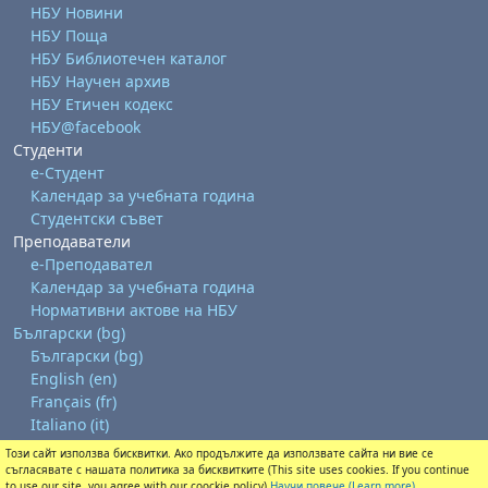
НБУ Новини
НБУ Поща
НБУ Библиотечен каталог
НБУ Научен архив
НБУ Етичен кодекс
НБУ@facebook
Студенти
е-Студент
Календар за учебната година
Студентски съвет
Преподаватели
е-Преподавател
Календар за учебната година
Нормативни актове на НБУ
Български ‎(bg)‎
Български ‎(bg)‎
English ‎(en)‎
Français ‎(fr)‎
Italiano ‎(it)‎
Този сайт използва бисквитки. Ако продължите да използвате сайта ни вие се
Изтегляне на мобилно приложение
съгласявате с нашата политика за бисквитките (This site uses cookies. If you continue
Преминете към стандартната тема
to use our site, you agree with our coockie policy)
Научи повече (Learn more)