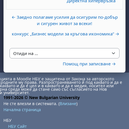
Директна хипервръзка
← Заедно полагаме усилия да осигурим по-добър
и сигурен живот за всеки!
конкурс „Бизнес модели за кръгова икономика“ →
Отиди на ...
Помощ при записване →
ията в Moodle НБУ е защитена от Закона за авторското
сродните му права. Разпространяването й под каквато и да е
каквато и да е цел и в каквато и да е медия, носител или
на среда може да стане само със съгласието на Нов
и университет.
1991-2026 © New Bulgarian University
Не сте влезли в системата. (
Влизане
)
Начална страница
НБУ
НБУ Сайт