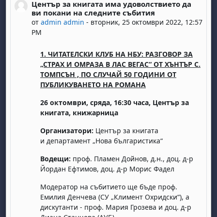
Център за книгата има удоволствието да
Number of replies: 0
ви покани на следните събития
от
admin admin
-
вторник, 25 октомври 2022, 12:57
PM
1. ЧИТАТЕЛСКИ КЛУБ НА НБУ: РАЗГОВОР ЗА
„СТРАХ И ОМРАЗА В ЛАС ВЕГАС“ ОТ ХЪНТЪР С.
ТОМПСЪН , ПО СЛУЧАЙ 50 ГОДИНИ ОТ
ПУБЛИКУВАНЕТО НА РОМАНА
26 октомври, сряда, 16:30 часа, Център за
книгата, книжарница
Организатори:
Център за книгата
и департамент „Нова българистика“
Водещи:
проф. Пламен Дойнов, д.н., доц. д-р
Йордан Ефтимов, доц. д-р Морис Фадел
Модератор на събитието ще бъде проф.
Емилия Денчева (СУ „Климент Охридски“), а
дискутанти - проф. Мария Грозева и доц. д-р