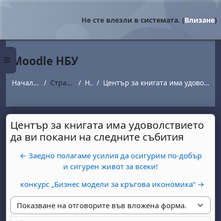
Прескочи на основното съдържание
Не сте влезли в системата. (
Влизане
)
Moodle НБУ
Страничен панел
Начална страница
Страници от сайта
Новини
Център за книгата има удоволствието да ви покани на следните събития
Център за книгата има удоволствието
да ви покани на следните събития
← Заедно полагаме усилия да осигурим по-добър
и сигурен живот за всеки!
конкурс „Бизнес модели за кръгова икономика“ →
Начин на показване