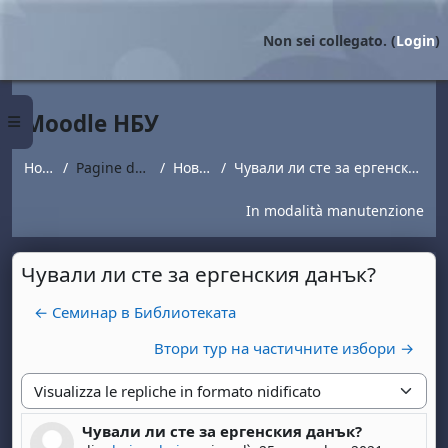
Vai al contenuto principale
Non sei collegato. (
Login
)
Moodle НБУ
Pannello laterale
Home
Pagine del sito
Новини
Чували ли сте за ергенския данък?
In modalità manutenzione
Чували ли сте за ергенския данък?
← Семинар в Библиотеката
Втори тур на частичните избори →
Modalità visualizzazione
Чували ли сте за ергенския данък?
Numero di risposte: 0