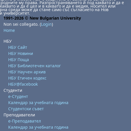
сродните му права. Разпространяването й под каквато и да е
каквато и да е цел и в каквато и да е медия, носител или
на среда може да стане само със съгласието на Нов
и университет.
1991-2026 © New Bulgarian University
Non sei collegato. (
Login
)
Home
НБУ
НБУ Сайт
НБУ Новини
НБУ Поща
НБУ Библиотечен каталог
НБУ Научен архив
НБУ Етичен кодекс
НБУ@facebook
Студенти
е-Студент
Календар за учебната година
Студентски съвет
Преподаватели
е-Преподавател
Календар за учебната година