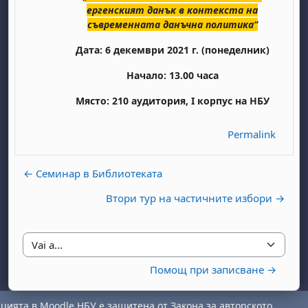
ергенският данък в контекста на
съвременната данъчна политика“
Дата: 6 декември 2021 г. (понеделник)
Начало: 13.00 часа
Място: 210 аудитория, І корпус на НБУ
Permalink
abato 1 agosto
to, domenica 2 agosto
osto
agosto
dì 7 agosto
abato 8 agosto
to, domenica 9 agosto
← Семинар в Библиотеката
gosto
 agosto
dì 14 agosto
abato 15 agosto
to, domenica 16 agosto
Втори тур на частичните избори →
gosto
 agosto
dì 21 agosto
abato 22 agosto
to, domenica 23 agosto
gosto
 agosto
dì 28 agosto
abato 29 agosto
to, domenica 30 agosto
Vai a...
Помощ при записване →
ията в Moodle НБУ е защитена от Закона за авторското