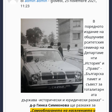
di
admin admin
-
giovedì, 25 novembre 2021,
11:23
В
поредното
издание на
общоуниве
рситетския
семинар на
Департаме
нти
„История” и
„Право” -
„Българска
памет и
съвест за
тоталитарн
ата
държава -исторически и юридически разказ” –
д-р Гинка Симеонова
ще разкаже за
„Самооблагането на населението и