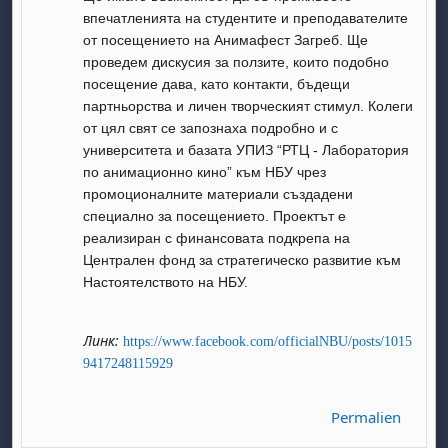
впечатленията на студентите и преподавателите
от посещението на Анимафест Загреб. Ще
проведем дискусия за ползите, които подобно
посещение дава, като контакти, бъдещи
партньорства и личен творческият стимул. Колеги
от цял свят се запознаха подробно и с
университета и базата УПИЗ “РТЦ - Лаборатория
, samedi 1 août
ment, dimanche 2 août
по анимационно кино” към НБУ чрез
août
 août
dredi 7 août
, samedi 8 août
ment, dimanche 9 août
промоционалните материали създадени
специално за посещението. Проектът е
 août
3 août
ndredi 14 août
, samedi 15 août
ment, dimanche 16 août
реализиран с финансовата подкрепа на
 août
0 août
ndredi 21 août
, samedi 22 août
ment, dimanche 23 août
Централен фонд за стратегическо развитие към
Настоятелството на НБУ.
 août
7 août
ndredi 28 août
, samedi 29 août
ment, dimanche 30 août
Линк:
https://www.facebook.com/officialNBU/posts/1015
9417248115929
Permalien