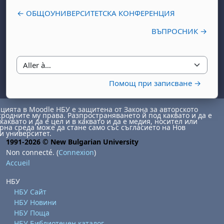
← ОБЩОУНИВЕРСИТЕТСКА КОНФЕРЕНЦИЯ
ВЪПРОСНИК →
Aller à…
Помощ при записване →
ията в Moodle НБУ е защитена от Закона за авторското
сродните му права. Разпространяването й под каквато и да е
каквато и да е цел и в каквато и да е медия, носител или
на среда може да стане само със съгласието на Нов
и университет.
1991-2026 © New Bulgarian University
Non connecté. (
Connexion
)
Accueil
НБУ
НБУ Сайт
НБУ Новини
НБУ Поща
НБУ Библиотечен каталог