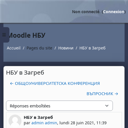
Passer au contenu principal
Non connecté. (
Connexion
)
Moodle НБУ
Panneau latéral
Accueil
Pages du site
Новини
НБУ в Загреб
НБУ в Загреб
← ОБЩОУНИВЕРСИТЕТСКА КОНФЕРЕНЦИЯ
ВЪПРОСНИК →
Type d'affichage
НБУ в Загреб
Nombre de réponses : 0
par
admin admin
,
lundi 28 juin 2021, 11:39