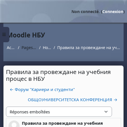
Passer au contenu principal
Non connecté. (
Connexion
)
Moodle НБУ
Panneau latéral
Accueil
Pages du site
Новини
Правила за провеждане на учебния процес в НБУ
Правила за провеждане на учебния
процес в НБУ
← Форум "Кариери и студенти"
ОБЩОУНИВЕРСИТЕТСКА КОНФЕРЕНЦИЯ →
Type d'affichage
Правила за провеждане на учебния
Nombre de réponses : 0