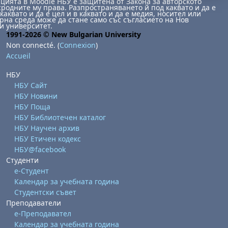
ията в Moodle НБУ е защитена от Закона за авторското
сродните му права. Разпространяването й под каквато и да е
каквато и да е цел и в каквато и да е медия, носител или
на среда може да стане само със съгласието на Нов
и университет.
1991-2026 © New Bulgarian University
Non connecté. (
Connexion
)
Accueil
НБУ
, samedi 1 août
ment, dimanche 2 août
НБУ Сайт
НБУ Новини
août
 août
dredi 7 août
, samedi 8 août
ment, dimanche 9 août
НБУ Поща
 août
3 août
ndredi 14 août
, samedi 15 août
ment, dimanche 16 août
НБУ Библиотечен каталог
НБУ Научен архив
 août
0 août
ndredi 21 août
, samedi 22 août
ment, dimanche 23 août
НБУ Етичен кодекс
НБУ@facebook
 août
7 août
ndredi 28 août
, samedi 29 août
ment, dimanche 30 août
Студенти
е-Студент
Календар за учебната година
Студентски съвет
Преподаватели
е-Преподавател
Календар за учебната година