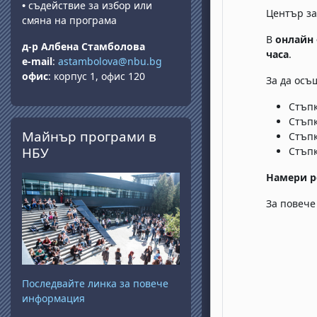
•
съдействие за избор или
Център за
смяна на програма
В
онлайн 
д-р Албена Стамболова
часа
.
e-mail
:
astambolova@nbu.bg
офис
: корпус 1, офис 120
За да осъ
Стъп
Стъпк
Прескочи Майнър програми в НБУ
Майнър програми в
Стъпк
НБУ
Стъпк
Намери р
За повече
Последвайте линка за повече
информация