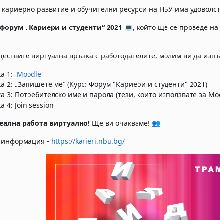
 кариерно развитие и обучителни ресурси на НБУ има удоволст
форум „Кариери и студенти“ 2021
💻
, който ще се проведе на
ществите виртуална връзка с работодателите, молим ви да изпъ
ка 1:
Moodle
а 2: „Запишете ме“ (Курс: Форум "Кариери и студенти" 2021)
а 3: Потребителско име и парола (тези, които използвате за Mo
а 4: Join session
еална работа виртуално
!
Ще ви очакваме! 👥
 информация -
https://karieri.nbu.bg/