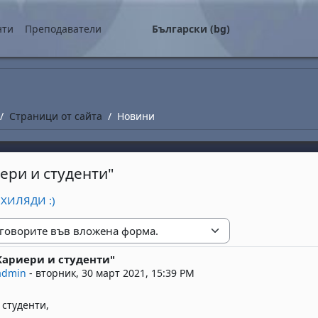
о съдържание
нти
Преподаватели
Български ‎(bg)‎
Страници от сайта
Новини
ери и студенти"
О ХИЛЯДИ :)
е
ариери и студенти"
replies: 0
admin
-
вторник, 30 март 2021, 15:39 PM
студенти,