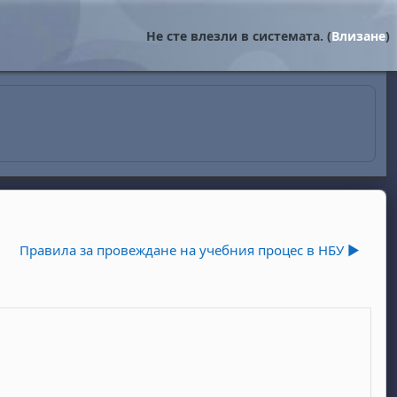
Не сте влезли в системата. (
Влизане
)
Правила за провеждане на учебния процес в НБУ ▶︎