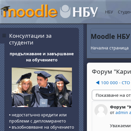
Прескочи на основнот
НБУ
Студе
Блокове
Прескочи Консултации за студенти
Консултации за
Moodle НБУ
Страничен панел
студенти
Начална страница
продължаване и завършване
на обучението
Форум "Кари
◀︎ 100 000 - СТ
Начин на показван
Форум "К
Number of 
от
admin 
•
недостатъчно кредити или
проблеми с дипломирането
Уважаеми 
•
възобновяване на обучението