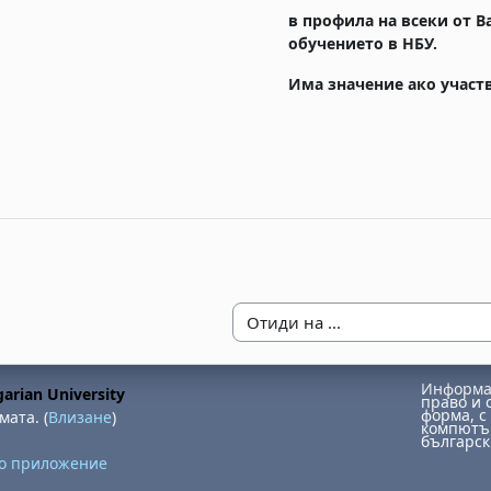
в профила на всеки от В
обучението в НБУ.
Има значение ако участв
Отиди на ...
Информац
arian University
право и 
форма, с 
мата. (
Влизане
)
компютър
българск
но приложение