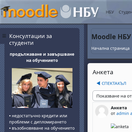
Прескочи на основнот
НБУ
Студе
Блокове
Прескочи Консултации за студенти
Консултации за
Moodle НБУ
Страничен панел
студенти
Начална страница
продължаване и завършване
на обучението
Анкета
◀︎ СПЕКТАКЪЛ
Начин на показван
Анкета
Number of 
от
admin 
•
недостатъчно кредити или
проблеми с дипломирането
•
възобновяване на обучението