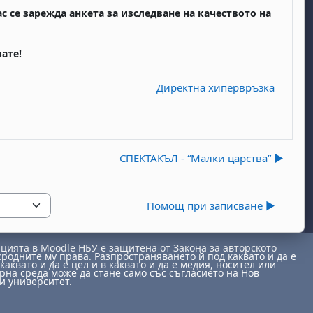
ас се зарежда анкета за изследване на качеството на
ате!
Директна хипервръзка
СПЕКТАКЪЛ - “Малки царства” ▶︎
Помощ при записване ▶︎
ията в Moodle НБУ е защитена от Закона за авторското
сродните му права. Разпространяването й под каквато и да е
каквато и да е цел и в каквато и да е медия, носител или
на среда може да стане само със съгласието на Нов
и университет.