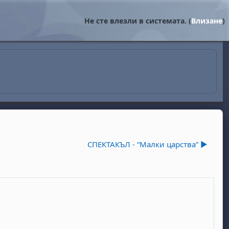
Не сте влезли в системата. (
Влизане
)
СПЕКТАКЪЛ - “Малки царства” ▶︎