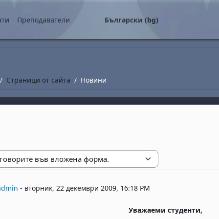
о съдържание
нти
Преподаватели
Български ‎(bg)‎
Страници от сайта
Новини
е
replies: 0
admin
-
вторник, 22 декември 2009, 16:18 PM
Уважаеми студенти,