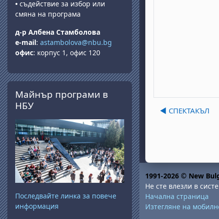
•
съдействие за избор или
смяна на програма
д-р Албена Стамболова
e-mail
:
astambolova@nbu.bg
офис
: корпус 1, офис 120
Прескочи Майнър програми в НБУ
Майнър програми в
НБУ
◀︎ СПЕКТАКЪЛ
1991-2026 © New Bulg
Не сте влезли в систе
Последвайте линка за повече
Начална страница
информация
Изтегляне на мобил