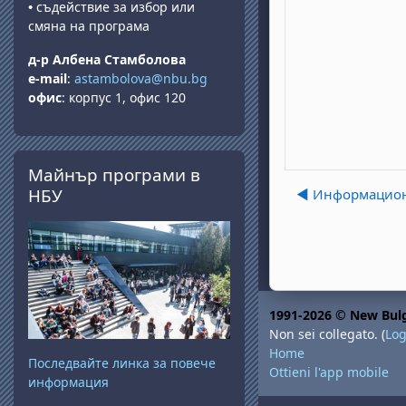
•
съдействие за избор или
смяна на програма
д-р Албена Стамболова
e-mail
:
astambolova@nbu.bg
офис
: корпус 1, офис 120
Salta Майнър програми в НБУ
Майнър програми в
НБУ
◀︎ Информационе
1991-2026 © New Bulg
Non sei collegato. (
Log
Home
Последвайте линка за повече
Ottieni l'app mobile
информация