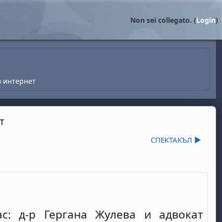
Non sei collegato. (
Login
)
в интернет
т
СПЕКТАКЪЛ ▶︎
ас: д-р Гергана Жулева и адвокат