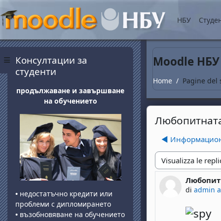
Vai al contenuto princip
НБУ
Студе
Blocchi
Salta Консултации за студенти
Консултации за
Moodle НБУ
Pannello laterale
студенти
Home
Pagine del 
продължаване и завършване
на обучението
Любопитната
◀︎ Информационе
Modalità visualizza
Любопит
Numero di 
di
admin 
•
недостатъчно кредити или
проблеми с дипломирането
•
възобновяване на обучението