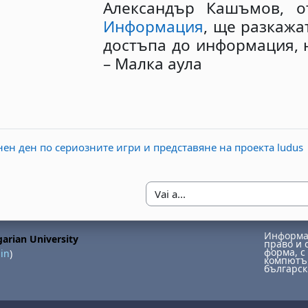
Александър Кашъмов, 
Информация
, ще разкажа
достъпа до информация, на
– Малка аула
н ден по сериозните игри и представяне на проекта ludus
Vai a...
Информац
arian University
право и 
форма, с 
in
)
компютър
българск