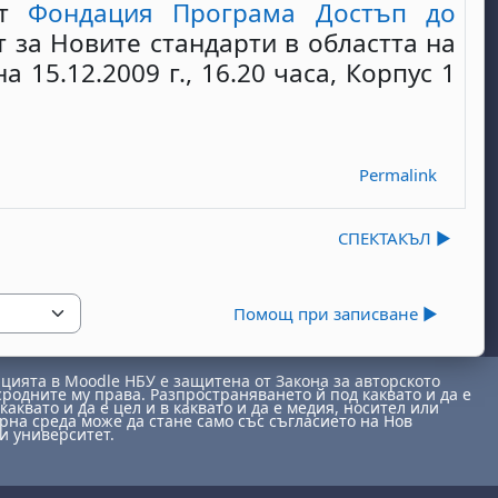
от
Фондация Програма Достъп до
т за Новите стандарти в областта на
 15.12.2009 г., 16.20 часа, Корпус 1
Permalink
СПЕКТАКЪЛ ▶︎
Помощ при записване ▶︎
ията в Moodle НБУ е защитена от Закона за авторското
сродните му права. Разпространяването й под каквато и да е
каквато и да е цел и в каквато и да е медия, носител или
на среда може да стане само със съгласието на Нов
и университет.