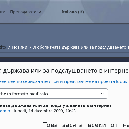
ale
нти
Преподаватели
Italiano ‎(it)‎
sito
Новини
Любопитната държава или за подслушването 
 държава или за подслушването в интерне
н ден по сериозните игри и представяне на проекта ludus
zione
ната държава или за подслушването в интернет
risposte: 0
admin
-
lunedì, 14 dicembre 2009, 10:43
Това засяга всеки от н