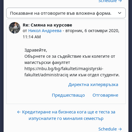
Schedule →
Начин на показване
Re: Смяна на курсове
Number of replies: 0
от
Никол Андреева
-
вторник, 6 октомври 2020,
11:14 AM
Здравейте,
Обърнете се за съдействие към колегите от
магистърски факултет
https://nbu.bg/bg/fakulteti/magistyrski-
fakultet/administraciq или към отдел студенти.
Директна хипервръзка
Предшестващо
Отговаряне
← Кредитиране на бизнеса кога ще е теста за
изпусналите го миналия семестър
Schedule →