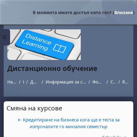
Прескочи на основното съдържание
В момента имате достъп като гост (
Влизане
)
Страничен панел
Дистанционно обучение
Начална страница
Курсове
Дистанционно обучение
Информация за студенти обучаващи се в програми с дистанционна форма на обучение.
Форум за въпроси и отговори
Смяна на курсове
Re: Смяна на курсове
Смяна на курсове
← Кредитиране на бизнеса кога ще е теста за
изпусналите го миналия семестър