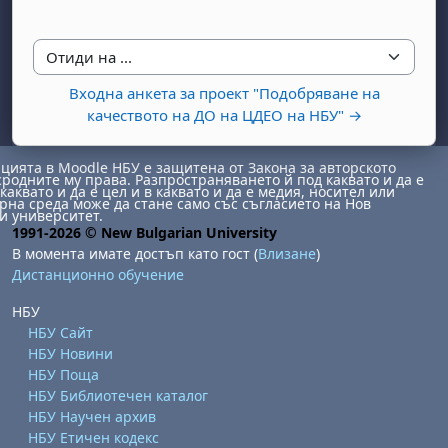
Отиди на ...
Входна анкета за проект "Подобряване на
качеството на ДО на ЦДЕО на НБУ" →
ията в Moodle НБУ е защитена от Закона за авторското
бота, 1 август
я, неделя, 2 август
сродните му права. Разпространяването й под каквато и да е
каквато и да е цел и в каквато и да е медия, носител или
на среда може да стане само със съгласието на Нов
 6 август
 7 август
бота, 8 август
я, неделя, 9 август
и университет.
1991-2026 © New Bulgarian University
ст
 13 август
 14 август
бота, 15 август
я, неделя, 16 август
В момента имате достъп като гост (
Влизане
)
Дистанционно обучение
ст
 20 август
 21 август
бота, 22 август
я, неделя, 23 август
ст
 27 август
 28 август
бота, 29 август
я, неделя, 30 август
НБУ
НБУ Сайт
НБУ Новини
НБУ Поща
НБУ Библиотечен каталог
НБУ Научен архив
НБУ Етичен кодекс