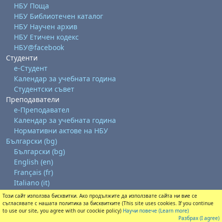
НБУ Поща
НБУ Библиотечен каталог
НБУ Научен архив
НБУ Етичен кодекс
НБУ@facebook
Студенти
е-Студент
Календар за учебната година
Студентски съвет
Преподаватели
е-Преподавател
Календар за учебната година
Нормативни актове на НБУ
Български ‎(bg)‎
Български ‎(bg)‎
English ‎(en)‎
Français ‎(fr)‎
Italiano ‎(it)‎
Този сайт използва бисквитки. Ако продължите да използвате сайта ни вие се
Изтегляне на мобилно приложение
съгласявате с нашата политика за бисквитките (This site uses cookies. If you continue
Преминете към стандартната тема
to use our site, you agree with our coockie policy)
Научи повече (Learn more)
Разбрах (I agree)