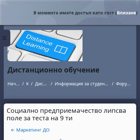
Прескочи на основното съдържание
В момента имате достъп като гост (
Влизане
)
Страничен панел
Дистанционно обучение
Начална страница
Курсове
Дистанционно обучение
Информация за студенти обучаващи се в програми с дистанционна форма на обучение.
Форум за въпроси и отговори
Социално предприемачество липсва
поле за теста на 9 ти
← Maркетинг ДО