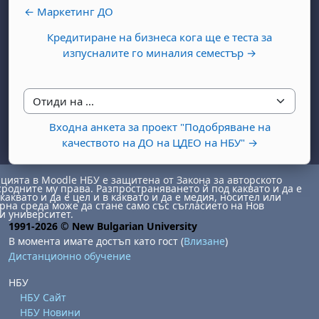
← Maркетинг ДО
Кредитиране на бизнеса кога ще е теста за
изпусналите го миналия семестър →
Отиди на ...
бота, 1 август
я, неделя, 2 август
Входна анкета за проект "Подобряване на
качеството на ДО на ЦДЕО на НБУ" →
 6 август
 7 август
бота, 8 август
я, неделя, 9 август
ст
 13 август
 14 август
бота, 15 август
я, неделя, 16 август
ията в Moodle НБУ е защитена от Закона за авторското
сродните му права. Разпространяването й под каквато и да е
ст
 20 август
 21 август
бота, 22 август
я, неделя, 23 август
каквато и да е цел и в каквато и да е медия, носител или
на среда може да стане само със съгласието на Нов
и университет.
ст
 27 август
 28 август
бота, 29 август
я, неделя, 30 август
1991-2026 © New Bulgarian University
В момента имате достъп като гост (
Влизане
)
Дистанционно обучение
НБУ
НБУ Сайт
НБУ Новини