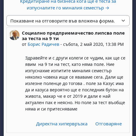
Кредитиране на бизнеса кога ще е теста за
изпусналите го миналия семестър →
Начин на показване
Социално предприемачество липсва поле
Number of replies: 0
за теста на 9 ти
от
Борис Радичев
-
събота, 2 май 2020, 13:38 PM
Здравейте и с други колеги се чудим, как ще се
явим на 9 ти на тест, като няма поле. Ние
изпуснахме изпитите миналия семестър
няколко човека ище се яваваме сега. Дали ще
излезне поленце до тогова . поле за Казус има
да и казуса вероятно ще е последния бутон на
живота, макар че е от 2019 и дали е най
актуален пак е неясно. Но поле за тест въобще
няма и си притесняваме
Директна хипервръзка
Отговаряне