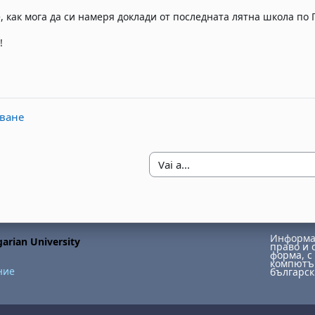
, как мога да си намеря доклади от последната лятна школа по 
!
яване
Vai a...
Информац
arian University
право и 
форма, с 
компютър
ние
българск