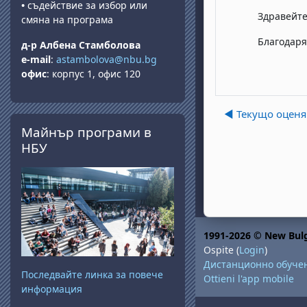
•
съдействие за избор или
Здравейте
смяна на програма
Благодаря
д-р Албена Стамболова
e-mail
:
astambolova@nbu.bg
офис
: корпус 1, офис 120
◀︎ Текущо оцен
Salta Майнър програми в НБУ
Майнър програми в
НБУ
1991-2026 © New Bulg
Ospite (
Login
)
Дистанционно обуче
Последвайте линка за повече
Ottieni l'app mobile
информация