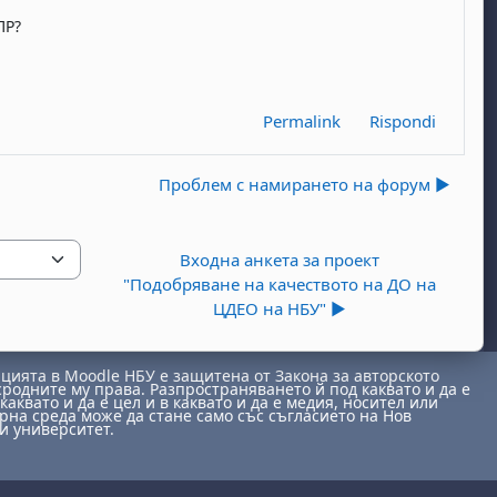
ПР?
Permalink
Rispondi
Проблем с намирането на форум ▶︎
Входна анкета за проект
"Подобряване на качеството на ДО на
ЦДЕО на НБУ" ▶︎
ията в Moodle НБУ е защитена от Закона за авторското
сродните му права. Разпространяването й под каквато и да е
каквато и да е цел и в каквато и да е медия, носител или
на среда може да стане само със съгласието на Нов
и университет.