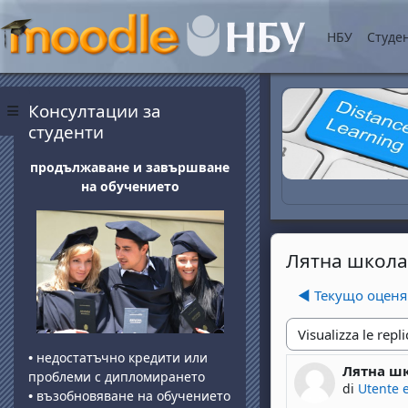
Vai al contenuto princip
НБУ
Студе
Blocchi
Salta Консултации за студенти
Консултации за
Pannello laterale
студенти
продължаване и завършване
на обучението
Лятна школа
◀︎ Текущо оцен
Modalità visualizza
•
недостатъчно кредити или
Лятна шк
Numero di 
проблеми с дипломирането
di
Utente 
•
възобновяване на обучението