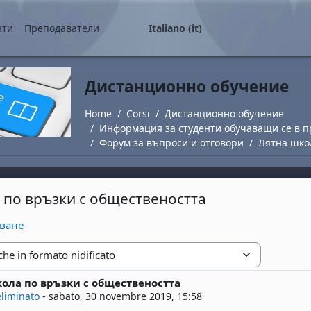
ale
нти
Преподаватели
Italiano ‎(it)‎
Дистанционно обучение
Home
Corsi
Дистанционно обучение
Информация за студенти обучаващи се в п
Форум за въпроси и отговори
Лятна шко
 по връзки с обществеността
яване
zione
ола по връзки с обществеността
risposte: 0
eliminato
-
sabato, 30 novembre 2019, 15:58