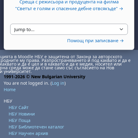
Среща с режисьора и продуцента на филма
"Светът е голям и спасение дебне отвсякъде" →
Jump to...
Помощ при записване →
ията в Moodle НБУ е защитена от Закона за авторското
сродните му права. Разпространяването й под каквато и да е
day, 1 August
unday, 2 August
каквато и да е цел и в каквато и да е медия, носител или
на среда може да стане само със съгласието на Нов
st
gust
August
day, 8 August
unday, 9 August
и университет.
1991-2026 © New Bulgarian University
ust
ugust
 August
day, 15 August
Sunday, 16 August
You are not logged in. (
Log in
)
Home
ust
ugust
 August
day, 22 August
Sunday, 23 August
НБУ
ust
ugust
 August
day, 29 August
Sunday, 30 August
НБУ Сайт
НБУ Новини
НБУ Поща
НБУ Библиотечен каталог
НБУ Научен архив