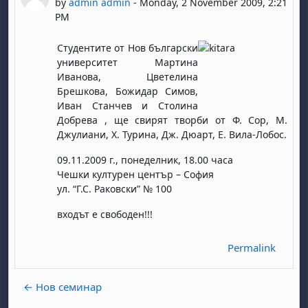
by
admin admin
-
Monday, 2 November 2009, 2:21
PM
Студентите от Нов български
университет Мартина
Иванова, Цветелина
Брешкова, Божидар Симов,
Иван Станчев и Столина
Добрева , ще свирят творби от Ф. Сор, М.
Джулиани, Х. Турина, Дж. Дюарт, Е. Вила-Лобос.
09.11.2009 г., понеделник, 18.00 часа
Чешки културен център – София
ул. “Г.С. Раковски” № 100
входът е свободен!!!
Permalink
← Нов семинар