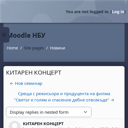
Skip to main content
You are not logged in. (
Log in
)
Moodle НБУ
Side panel
Home
Site pages
Новини
КИТАРЕН КОНЦЕРТ
← Нов семинар
Среща с режисьора и продуцента на филма
"Светът е голям и спасение дебне отвсякъде" →
Display mode
КИТАРЕН КОНЦЕРТ
Number of replies: 0