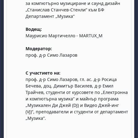
за компютърно музициране и саунд дизайн
„Станислав Станчев-Стенли“ към БФ
Департамент „Музика“
Водещ:
Маурисио Мартичелло - MARTUX_M
Модератор:
бота, 1 август
я, неделя, 2 август
проф. д-р Симо Лазаров
 6 август
 7 август
бота, 8 август
я, неделя, 9 август
С участието на:
ст
 13 август
 14 август
бота, 15 август
я, неделя, 16 август
проф. д-р Симо Лазаров, гл. ас. д-р Росица
ст
 20 август
 21 август
бота, 22 август
я, неделя, 23 август
Бечева, доц. Димитър Василев, д-р Емил
Трайчев, студенти от курсовете по „Електронна
ст
 27 август
 28 август
бота, 29 август
я, неделя, 30 август
и компютърна музика“ и майнър програма
„Музикален Ди Джей (DJ) и Видео Джей-инг
(VJ)“, преподаватели и студенти от департамент
„Музика“.