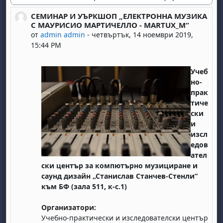
Начин на показване
СЕМИНАР И УЪРКШОП „ЕЛЕКТРОННА МУЗИКА
Number of replies: 0
С МАУРИСИО МАРТИЧЕЛЛО - MARTUX_M“
от
admin admin
-
четвъртък, 14 ноември 2019,
15:44 PM
Учеб
но-
прак
тиче
ски
и
изсл
едов
ател
ски център за компютърно музициране и
саунд дизайн „Станислав Станчев-Стенли“
към БФ (зала 511, к-с.1)
Организатори:
Учебно-практически и изследователски център