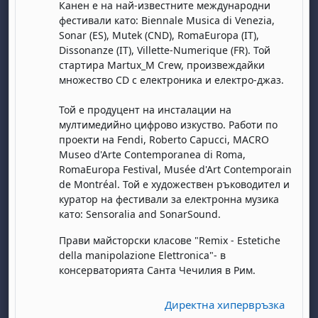
Канен е на най-известните международни
фестивали като: Biennale Musica di Venezia,
Sonar (ES), Mutek (CND), RomaEuropa (IT),
Dissonanze (IT), Villette-Numerique (FR). Той
стартира Martux_M Crew, произвеждайки
множество CD с електроника и електро-джаз.
Той e продуцент на инсталации на
мултимедийно цифрово изкуство. Работи по
проекти на Fendi, Roberto Capucci, MACRO
Museo d'Arte Contemporanea di Roma,
RomaEuropa Festival, Musée d'Art Contemporain
de Montréal. Той е художествен ръководител и
куратор на фестивали за електронна музика
като: Sensoralia and SonarSound.
Прави майсторски класове "Remix - Estetiche
della manipolazione Elettronica"- в
консерваторията Санта Чечилия в Рим.
Директна хипервръзка