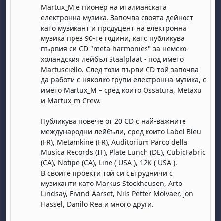
Martux_M e пионер на италианската
електронна музика. Започва своята дейност
като музикант и продуцент на електронна
музика през 90-те години, като публикува
първия си CD "meta-harmonies" за немско-
холандския лейбъл Staalplaat - под името
Martusciello. След този първи CD той започва
да работи с няколко групи електронна музика, с
името Martux_M – сред които Ossatura, Metaxu
и Martux_m Crew.
Публикува повече от 20 CD с най-важните
международни лейбъли, сред които Label Bleu
(FR), Metamkine (FR), Auditorium Parco della
Musica Records (IT), Plate Lunch (DE), CubicFabric
(CA), Notipe (CA), Line ( USA ), 12K ( USA ).
В своите проекти той си сътрудничи с
музиканти като Markus Stockhausen, Arto
Lindsay, Eivind Aarset, Nils Petter Molvaer, Jon
Hassel, Danilo Rea и много други.