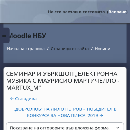
Прескочи на основното съдържание
Не сте влезли в системата. (
Влизане
)
Moodle НБУ
Страничен панел
Начална страница
Страници от сайта
Новини
СЕМИНАР И УЪРКШОП „ЕЛЕКТРОННА
МУЗИКА С МАУРИСИО МАРТИЧЕЛЛО -
MARTUX_M“
← Сънодива
„ДОБРОЛЮБ“ НА ЛИЛО ПЕТРОВ – ПОБЕДИТЕЛ В
КОНКУРСА ЗА НОВА ПИЕСА ‘2019 →