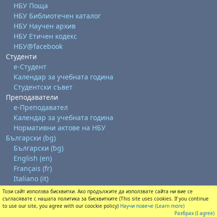
НБУ Поща
НБУ Библиотечен каталог
НБУ Научен архив
НБУ Етичен кодекс
НБУ@facebook
Студенти
е-Студент
Календар за учебната година
Студентски съвет
Преподаватели
е-Преподавател
Календар за учебната година
Нормативни актове на НБУ
Български ‎(bg)‎
Български ‎(bg)‎
English ‎(en)‎
Français ‎(fr)‎
Italiano ‎(it)‎
Този сайт използва бисквитки. Ако продължите да използвате сайта ни вие се
Изтегляне на мобилно приложение
съгласявате с нашата политика за бисквитките (This site uses cookies. If you continue
Преминете към стандартната тема
to use our site, you agree with our coockie policy)
Научи повече (Learn more)
Разбрах (I agree)