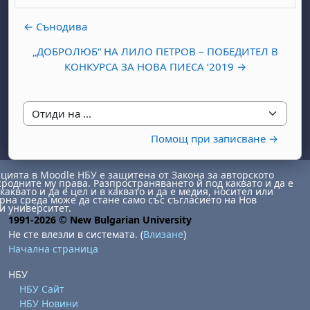
← Сънодива
„ДОБРОЛЮБ“ НА ЛИЛО ПЕТРОВ – ПОБЕДИТЕЛ В
КОНКУРСА ЗА НОВА ПИЕСА ‘2019 →
Отиди на ...
Помощ при записване →
ията в Moodle НБУ е защитена от Закона за авторското
сродните му права. Разпространяването й под каквато и да е
каквато и да е цел и в каквато и да е медия, носител или
на среда може да стане само със съгласието на Нов
и университет.
1991-2026 © New Bulgarian University
Не сте влезли в системата. (
Влизане
)
Начална страница
НБУ
НБУ Сайт
НБУ Новини