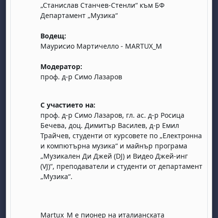
„Станислав Станчев-Стенли“ към БФ
Департамент „Музика“
Водещ:
Маурисио Мартичелло - MARTUX_M
Модератор:
проф. д-р Симо Лазаров
, samedi 1 août
ment, dimanche 2 août
août
 août
dredi 7 août
, samedi 8 août
ment, dimanche 9 août
С участието на:
 août
3 août
ndredi 14 août
, samedi 15 août
ment, dimanche 16 août
проф. д-р Симо Лазаров, гл. ас. д-р Росица
Бечева, доц. Димитър Василев, д-р Емил
 août
0 août
ndredi 21 août
, samedi 22 août
ment, dimanche 23 août
Трайчев, студенти от курсовете по „Електронна
 août
7 août
ndredi 28 août
, samedi 29 août
ment, dimanche 30 août
и компютърна музика“ и майнър програма
„Музикален Ди Джей (DJ) и Видео Джей-инг
(VJ)“, преподаватели и студенти от департамент
„Музика“.
Martux_M e пионер на италианската