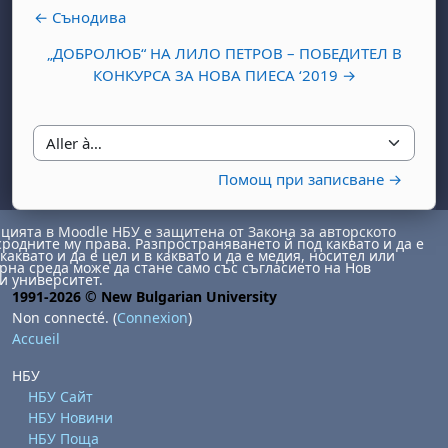
← Сънодива
„ДОБРОЛЮБ“ НА ЛИЛО ПЕТРОВ – ПОБЕДИТЕЛ В
КОНКУРСА ЗА НОВА ПИЕСА ‘2019 →
Aller à…
Помощ при записване →
ията в Moodle НБУ е защитена от Закона за авторското
сродните му права. Разпространяването й под каквато и да е
каквато и да е цел и в каквато и да е медия, носител или
на среда може да стане само със съгласието на Нов
и университет.
1991-2026 © New Bulgarian University
Non connecté. (
Connexion
)
Accueil
НБУ
НБУ Сайт
НБУ Новини
НБУ Поща