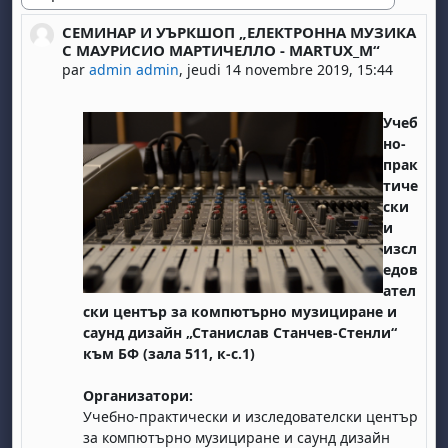
Type d'affichage
СЕМИНАР И УЪРКШОП „ЕЛЕКТРОННА МУЗИКА
Nombre de réponses : 0
С МАУРИСИО МАРТИЧЕЛЛО - MARTUX_M“
par
admin admin
,
jeudi 14 novembre 2019, 15:44
Учеб
но-
прак
тиче
ски
и
изсл
едов
ател
ски център за компютърно музициране и
саунд дизайн „Станислав Станчев-Стенли“
към БФ (зала 511, к-с.1)
Организатори:
Учебно-практически и изследователски център
за компютърно музициране и саунд дизайн