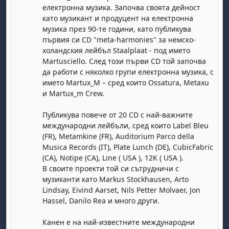
електронна музика. Започва своята дейност
като музикант и продуцент на електронна
музика през 90-те години, като публикува
първия си CD "meta-harmonies" за немско-
холандския лейбъл Staalplaat - под името
Martusciello. След този първи CD той започва
да работи с няколко групи електронна музика, с
името Martux_M – сред които Ossatura, Metaxu
и Martux_m Crew.
Публикува повече от 20 CD с най-важните
международни лейбъли, сред които Label Bleu
(FR), Metamkine (FR), Auditorium Parco della
Musica Records (IT), Plate Lunch (DE), CubicFabric
(CA), Notipe (CA), Line ( USA ), 12K ( USA ).
В своите проекти той си сътрудничи с
музиканти като Markus Stockhausen, Arto
Lindsay, Eivind Aarset, Nils Petter Molvaer, Jon
Hassel, Danilo Rea и много други.
Канен е на най-известните международни