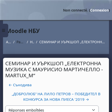
Passer au contenu principal
Non connecté. (
Connexion
)
Moodle НБУ
Panneau latéral
Accueil
Pages du site
Новини
СЕМИНАР И УЪРКШОП „ЕЛЕКТРОННА МУЗИКА С МАУРИСИО МАРТИЧЕЛЛО - MARTUX_M“
СЕМИНАР И УЪРКШОП „ЕЛЕКТРОННА
МУЗИКА С МАУРИСИО МАРТИЧЕЛЛО -
MARTUX_M“
← Сънодива
„ДОБРОЛЮБ“ НА ЛИЛО ПЕТРОВ – ПОБЕДИТЕЛ В
КОНКУРСА ЗА НОВА ПИЕСА ‘2019 →