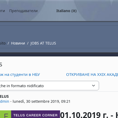
ale
нти
Преподаватели
Italiano ‎(it)‎
sito
Новини
JOBS AT TELUS
S
аж на студенти в НБУ
ОТКРИВАНЕ НА XXIX АКА
zione
TELUS
risposte: 0
admin
-
lunedì, 30 settembre 2019, 09:21
01.10.2019 г. -