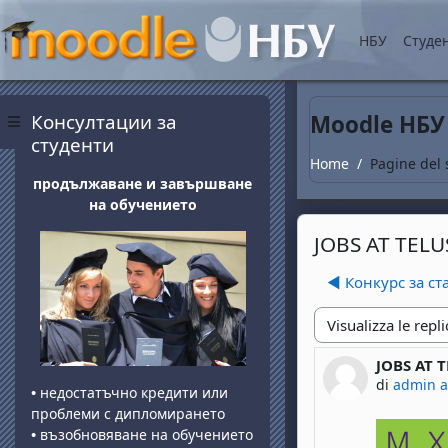
Vai al contenuto princip
НБУ
Студе
Blocchi
Salta Консултации за студенти
Консултации за
Moodle НБУ
Pannello laterale
студенти
Home
Pagine del 
продължаване и завършване
на обучението
JOBS AT TELU
◀︎ Конкурс за ст
Modalità visualizza
JOBS AT 
Numero di 
di
admin 
•
недостатъчно кредити или
проблеми с дипломирането
•
възобновяване на обучението