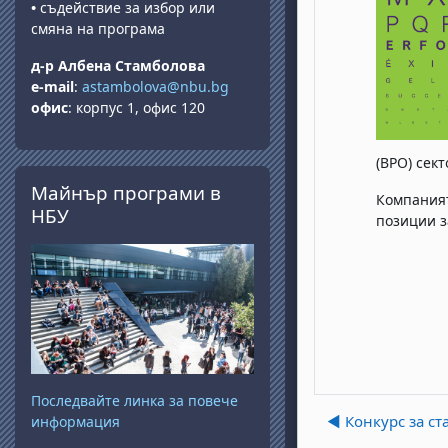
•
съдействие за избор или
смяна на програма
д-р Албена Стамболова
e-mail
:
astambolova@nbu.bg
офис
: корпус 1, офис 120
(BPO) сек
Salta Майнър програми в НБУ
Майнър програми в
Компаният
НБУ
позиции з
Последвайте линка за повече
◀︎ Конкурс за ст
информация