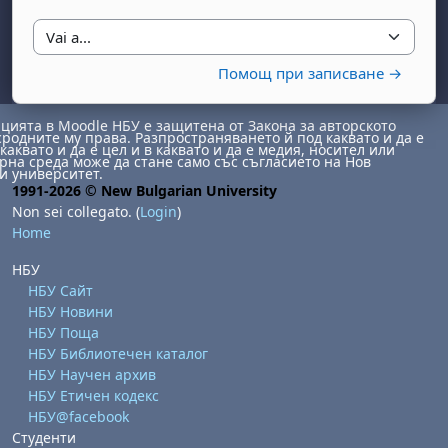
Vai a...
Помощ при записване →
ията в Moodle НБУ е защитена от Закона за авторското
сродните му права. Разпространяването й под каквато и да е
каквато и да е цел и в каквато и да е медия, носител или
на среда може да стане само със съгласието на Нов
и университет.
1991-2026 © New Bulgarian University
Non sei collegato. (
Login
)
Home
НБУ
НБУ Сайт
НБУ Новини
НБУ Поща
НБУ Библиотечен каталог
НБУ Научен архив
НБУ Етичен кодекс
НБУ@facebook
Студенти