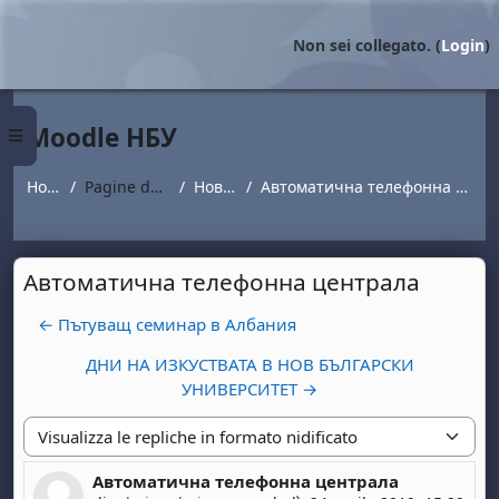
Vai al contenuto principale
Non sei collegato. (
Login
)
Moodle НБУ
Pannello laterale
Home
Pagine del sito
Новини
Автоматична телефонна централа
Автоматична телефонна централа
← Пътуващ семинар в Албания
ДНИ НА ИЗКУСТВАТА В НОВ БЪЛГАРСКИ
УНИВЕРСИТЕТ →
Modalità visualizzazione
Автоматична телефонна централа
Numero di risposte: 0