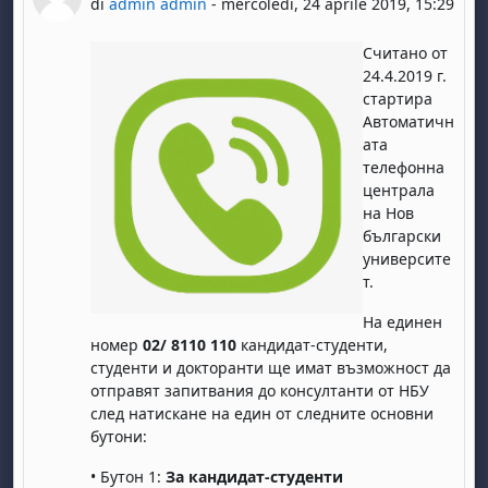
di
admin admin
-
mercoledì, 24 aprile 2019, 15:29
Считано от
24.4.2019 г.
стартира
Автоматичн
ата
телефонна
централа
на Нов
български
университе
т.
На единен
номер
02/ 8110 110
кандидат-студенти,
студенти и докторанти ще имат възможност да
отправят запитвания до консултанти от НБУ
след натискане на един от следните основни
бутони:
• Бутон 1:
За кандидат-студенти