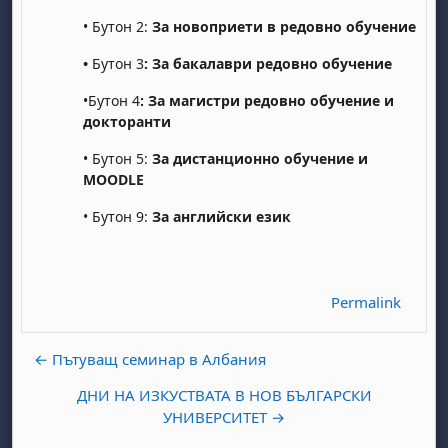
• Бутон 2:
За новоприети в редовно обучение
•
Бутон 3
: За бакалаври редовно обучение
•Бутон 4
: За магистри редовно обучение и
докторанти
• Бутон 5:
За дистанционно обучение и
MOODLE
abato 1 agosto
to, domenica 2 agosto
• Бутон 9:
За английски език
osto
agosto
dì 7 agosto
abato 8 agosto
to, domenica 9 agosto
gosto
 agosto
dì 14 agosto
abato 15 agosto
to, domenica 16 agosto
gosto
 agosto
dì 21 agosto
abato 22 agosto
to, domenica 23 agosto
Permalink
gosto
 agosto
dì 28 agosto
abato 29 agosto
to, domenica 30 agosto
← Пътуващ семинар в Албания
ДНИ НА ИЗКУСТВАТА В НОВ БЪЛГАРСКИ
УНИВЕРСИТЕТ →