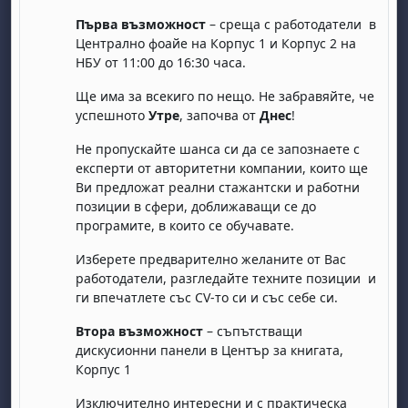
Първа възможност
– среща с работодатели в
Централно фоайе на Корпус 1 и Корпус 2 на
НБУ от 11:00 до 16:30 часа.
Ще има за всекиго по нещо. Не забравяйте, че
успешното
Утре
, започва от
Днес
!
Не пропускайте шанса си да се запознаете с
бота, 1 август
я, неделя, 2 август
експерти от авторитетни компании, които ще
Ви предложат реални стажантски и работни
 6 август
 7 август
бота, 8 август
я, неделя, 9 август
позиции в сфери, доближаващи се до
ст
 13 август
 14 август
бота, 15 август
я, неделя, 16 август
програмите, в които се обучавате.
ст
 20 август
 21 август
бота, 22 август
я, неделя, 23 август
Изберете предварително желаните от Вас
работодатели, разгледайте техните позиции и
ст
 27 август
 28 август
бота, 29 август
я, неделя, 30 август
ги впечатлете със CV-то си и със себе си.
Втора възможност
– съпътстващи
дискусионни панели в Център за книгата,
Корпус 1
Изключително интересни и с практическа