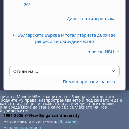
26/
Директна хипервръзка
← Българската църква и тоталитарната държава:
репресия и сътрудничество
made in NBU →
Отиди на ...
Помощ при записване →
ията в Moodle НБУ е защитена от Закона за авторското
сродните му права. Разпространяването й под каквато и да е
каквато и да е цел и в каквато и да е медия, носител или
на среда може да стане само със съгласието на Нов
и университет.
1991-2026 © New Bulgarian University
Не сте влезли в системата. (
Влизане
)
Начална страница