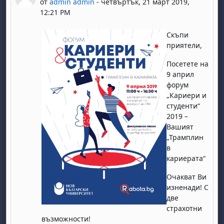
от
admin admin
-
четвъртък, 21 март 2019,
12:21 PM
Скъпи
приятели,
Посетете на
9 април
форум
„Кариери и
студенти“
2019 –
Вашият
„Трамплин
в
кариерата“
Очакват Ви
изненади! С
две
страхотни
възможности!