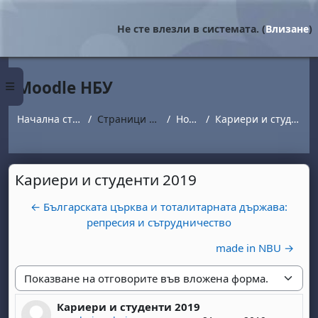
Прескочи на основното съдържание
Не сте влезли в системата. (
Влизане
)
Moodle НБУ
Страничен панел
Начална страница
Страници от сайта
Новини
Кариери и студенти 2019
Кариери и студенти 2019
← Българската църква и тоталитарната държава:
репресия и сътрудничество
made in NBU →
Начин на показване
Кариери и студенти 2019
Number of replies: 0